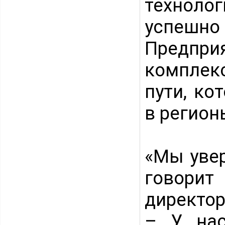
технолог
успешн
Предпр
комплек
пути, ко
в регион
«Мы увер
говори
директор
– У нас