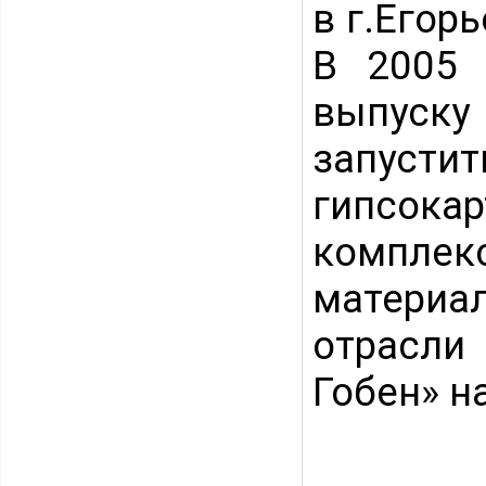
в г.Егор
В 2005 
выпуску 
запуст
гипсока
комплек
материа
отрасли
Гобен» н