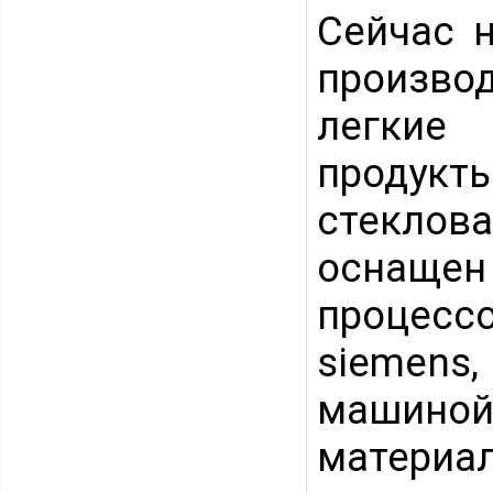
Сейчас 
произв
легкие
продукты
стеклова
оснащен
проц
siemens
машиной
матери