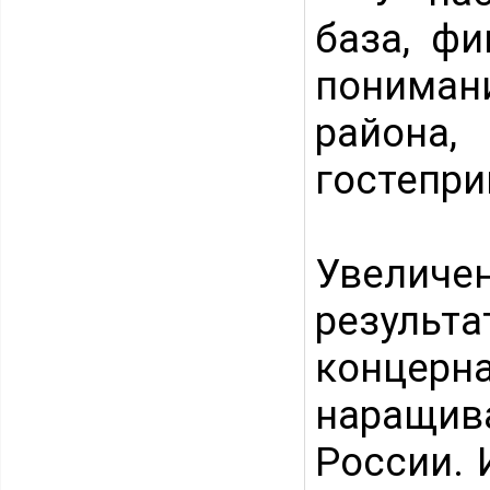
база, фи
понимани
района,
гостепр
Увеличе
резуль
концер
наращив
России. 