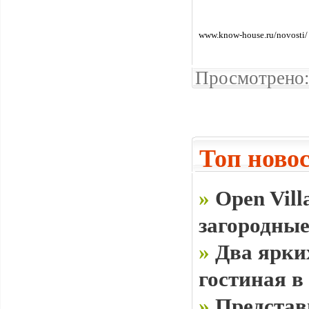
www.know-house.ru/novosti/
Просмотрено:
Топ ново
»
Open Vill
загородные
»
Два ярки
гостиная в
»
Представ