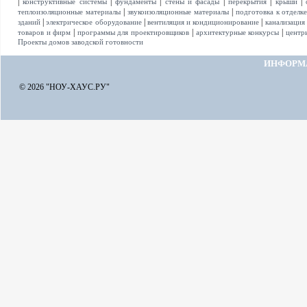
|
|
|
|
|
|
конструктивные системы
фундаменты
стены и фасады
перекрытия
крыши
|
|
теплоизоляционные материалы
звукоизоляционные материалы
подготовка к отделк
|
|
|
зданий
электрическое оборудование
вентиляция и кондиционирование
канализация
|
|
|
товаров и фирм
программы для проектировщиков
архитектурные конкурсы
центр
Проекты домов заводской готовности
ИНФОРМ
© 2026 "НОУ-ХАУС.РУ"