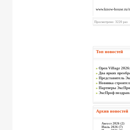
www.know-house.ru/n
Просмотрено: 3220 раз
Топ новостей
»
Open Village 2026
»
Два ярких преобра
»
Представитель Эк
»
Новинка строите
»
Партнеры ЭксПроф
»
ЭксПроф поздравля
Архив новостей
Август 2026 (2)
Июль 2026 (7)