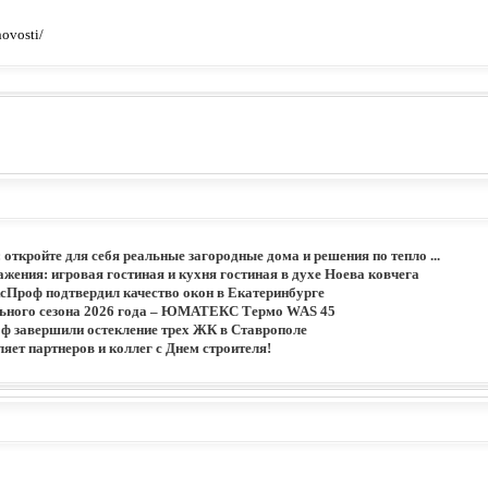
ovosti/
: откройте для себя реальные загородные дома и решения по тепло ...
жения: игровая гостиная и кухня гостиная в духе Ноева ковчега
сПроф подтвердил качество окон в Екатеринбурге
льного сезона 2026 года – ЮМАТЕКС Термо WAS 45
 завершили остекление трех ЖК в Ставрополе
ет партнеров и коллег с Днем строителя!