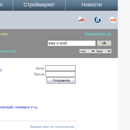
о
Строймаркет
Новости
ылку
Subscribe.ru
 новостей
Логин
й
|
Пароль
еренций, семинаров и т.д.
Новинки книг по строительству