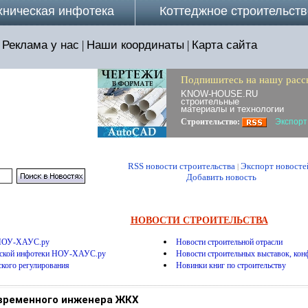
хническая инфотека
Коттеджное строительств
Реклама у нас
|
Наши координаты
|
Карта сайта
Подпишитесь на нашу расс
KNOW-HOUSE.RU
строительные
материалы и технологии
Строительство:
Экспорт
RSS новости строительства
Экспорт новосте
|
Добавить новость
НОВОСТИ СТРОИТЕЛЬСТВА
 НОУ-ХАУС.ру
Новости строительной отрасли
еской инфотеки НОУ-ХАУС.ру
Новости строительных выставок, конф
ского регулирования
Новинки книг по строительству
временного инженера ЖКХ