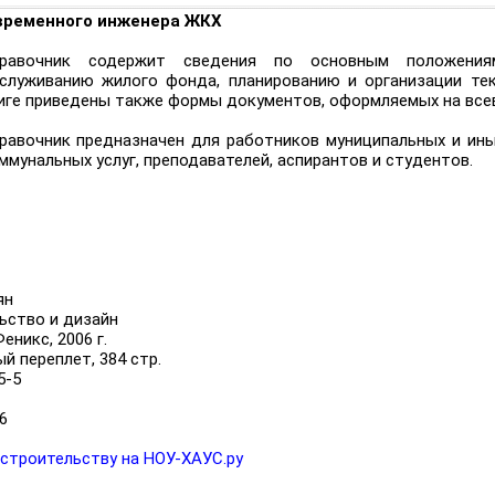
временного инженера ЖКХ
равочник содержит сведения по основным положения
служиванию жилого фонда, планированию и организации тек
иге приведены также формы документов, оформляемых на все
равочник предназначен для работников муниципальных и ин
ммунальных услуг, преподавателей, аспирантов и студентов.
ян
ьство и дизайн
еникс, 2006 г.
й переплет, 384 стр.
5-5
6
 строительству на НОУ-ХАУС.ру