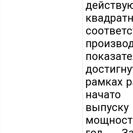
действ
квадр
соотве
произво
показате
достигн
рамках 
начато 
выпуск
мощност
год. З