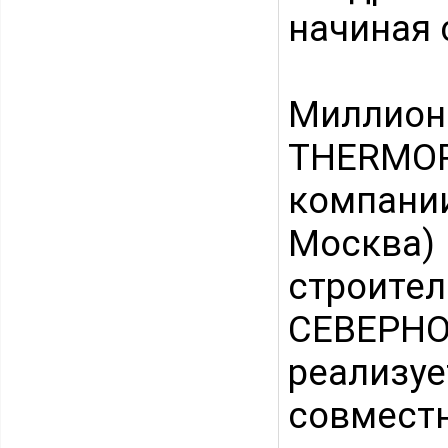
начиная 
Миллио
THERMO
компан
Москва)
строите
СЕВЕРН
реализу
совмес