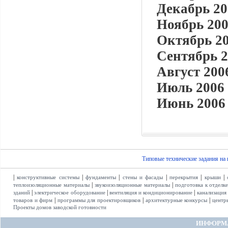
Декабрь 20
Ноябрь 200
Октябрь 20
Сентябрь 2
Август 2006
Июль 2006 
Июнь 2006 
Типовые технические задания на
|
|
|
|
|
|
конструктивные системы
фундаменты
стены и фасады
перекрытия
крыши
|
|
теплоизоляционные материалы
звукоизоляционные материалы
подготовка к отделк
|
|
|
зданий
электрическое оборудование
вентиляция и кондиционирование
канализация
|
|
|
товаров и фирм
программы для проектировщиков
архитектурные конкурсы
центр
Проекты домов заводской готовности
ИНФОРМ