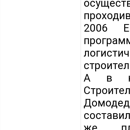
осущес
проходи
2006 Е
программ
логисти
строител
А в кр
Строите
Домодед
составил
же пл