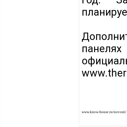
планируе
Дополни
панелях
официа
www.ther
www.know-house.ru/novosti/