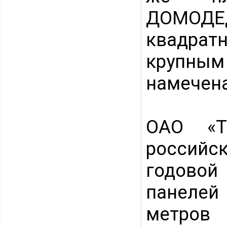
ДОМОДЕД
квадра
крупным
намечена
ОАО «Т
россий
годово
панеле
метров 