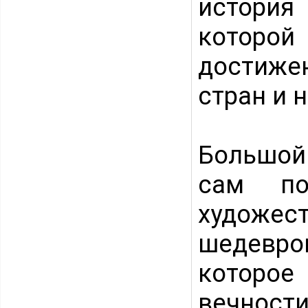
история
которо
достиже
стран и 
Большой
сам по
художе
шедевро
которо
вечности