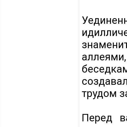
Уединенн
идилли
знамени
аллеям
беседкам
создавал
трудом з
Перед в