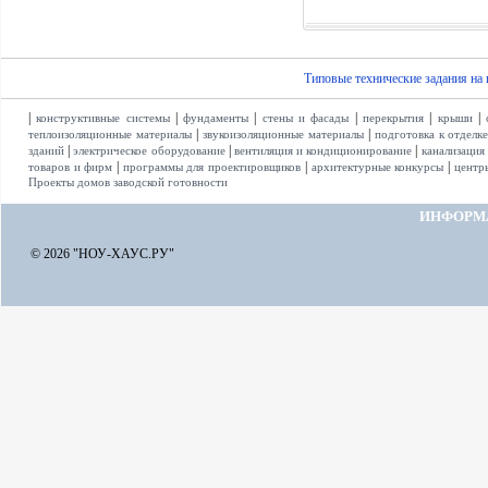
Типовые технические задания на
|
|
|
|
|
|
конструктивные системы
фундаменты
стены и фасады
перекрытия
крыши
|
|
теплоизоляционные материалы
звукоизоляционные материалы
подготовка к отделк
|
|
|
зданий
электрическое оборудование
вентиляция и кондиционирование
канализация
|
|
|
товаров и фирм
программы для проектировщиков
архитектурные конкурсы
центр
Проекты домов заводской готовности
ИНФОРМ
© 2026 "НОУ-ХАУС.РУ"