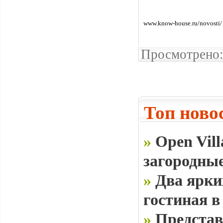
www.know-house.ru/novosti/
Просмотрено:
Топ ново
»
Open Vill
загородные
»
Два ярки
гостиная в
»
Представ