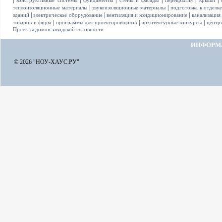
|
|
|
|
|
|
конструктивные системы
фундаменты
стены и фасады
перекрытия
крыши
|
|
теплоизоляционные материалы
звукоизоляционные материалы
подготовка к отделк
|
|
|
зданий
электрическое оборудование
вентиляция и кондиционирование
канализация
|
|
|
товаров и фирм
программы для проектировщиков
архитектурные конкурсы
центр
Проекты домов заводской готовности
ИНФОРМ
© 2026 "НОУ-ХАУС.РУ"