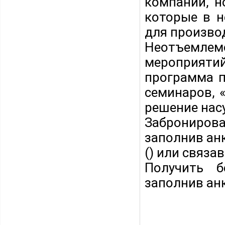
компаний, н
которые в н
для произво
Неотъемлем
мероприяти
программа п
семинаров, 
решение нас
Заброниров
заполнив анк
(
) или связа
Получить б
заполнив анк