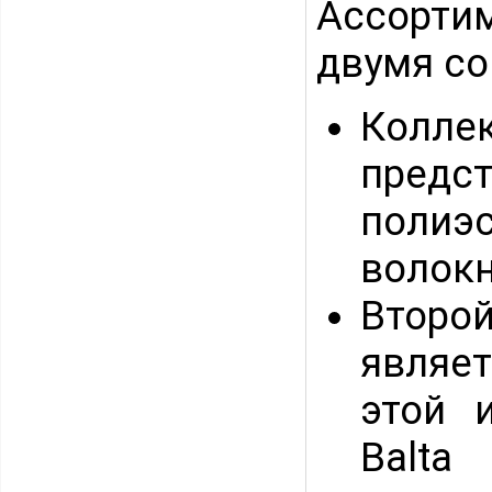
Ассорти
двумя с
Колл
предс
полиэ
волокн
Второ
являе
этой 
Balta