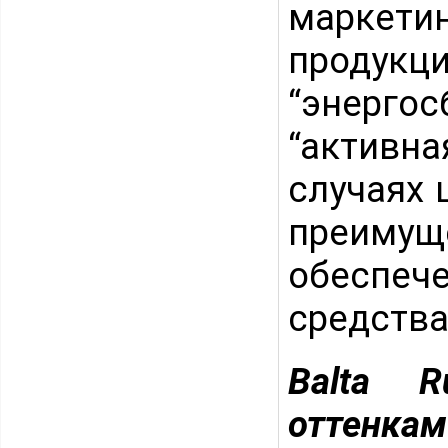
маркет
продук
“энерго
“активна
случаях 
преиму
обеспе
средств
Balta R
оттенка