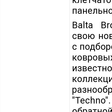
панельно
Balta B
свою но
с подбо
ковров
извест
коллекц
разнооб
"Techno
обратно