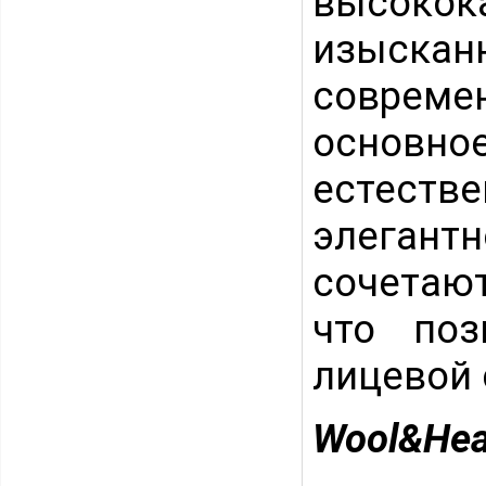
высокок
изыскан
совреме
основ
естест
элегант
сочетаю
что поз
лицевой 
Wool&Hea