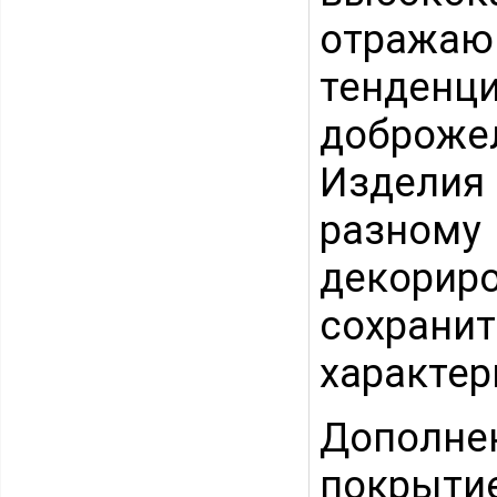
отража
тенд
доброж
Изделия
разном
декори
сохран
характер
Дополне
покры