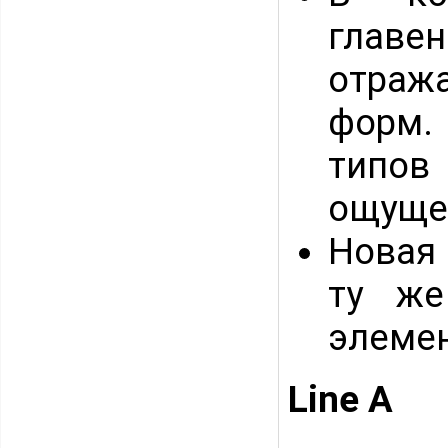
главе
отраж
форм.
типо
ощуще
Новая
ту же
элемен
Line A