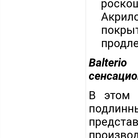
роско
Акрил
покрыт
продле
Balter
сенсацио
В этом 
подлинн
предста
произво