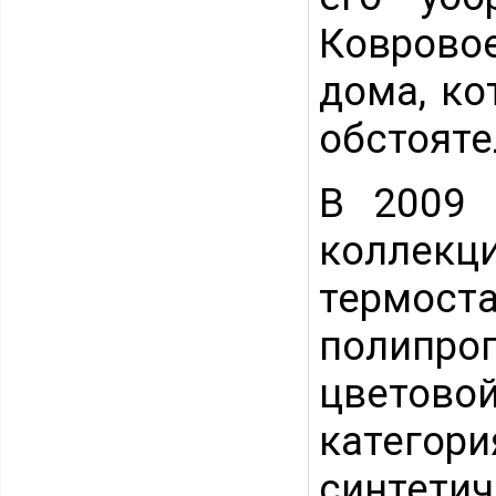
Ковровое
дома, к
обстояте
В 2009 
колл
термост
полипро
цветово
категор
синтети