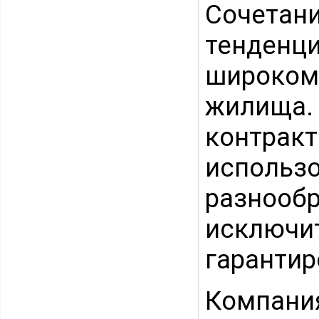
Сочетан
тенден
широком
жилища. 
контракт
исполь
разнооб
исключ
гарантир
Компан