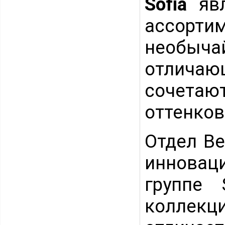
Sofia
явл
ассорти
необыча
отлича
сочета
оттенков
Отдел Be
инновац
группе 
коллек