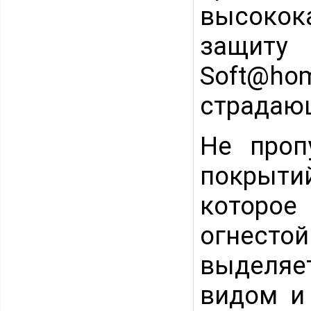
высокок
защиту
Soft@h
страдаю
Не проп
покрыт
которое
огнестой
выделяе
видом и