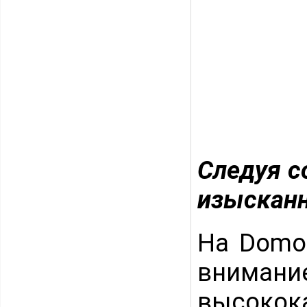
Следуя с
изысканн
На Domot
вним
высокок