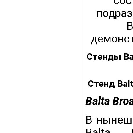
сос
подраз
B
демонст
Стенды Bal
Стенд Bal
Balta Br
В нынеш
Balta 