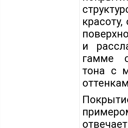
структу
красоту,
поверхно
и рассл
гамме с
тона с 
оттенкам
Покрыти
примеро
отвечае