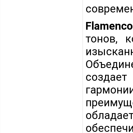
совреме
Flamenco
тонов, 
изыска
Объедин
создает
гармо
преиму
обладае
обеспеч