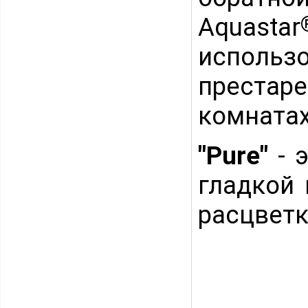
Aquastar
исполь
престар
комнатах
"Pure"
- 
гладкой
расцветк