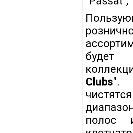
"Passat", 
Пользу
розни
ассортим
будет 
коллекц
Clubs
".
чистятс
диапазо
полос 
клетча