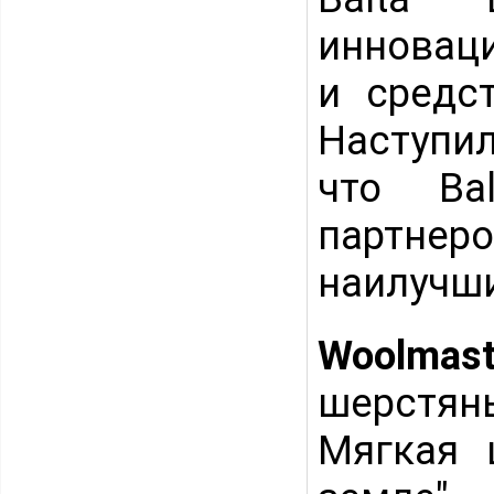
инновац
и средс
Наступил
что Ba
партнер
наилучши
Woolmast
шерстяны
Мягкая 