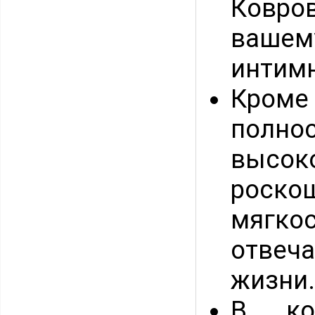
Ковро
ваше
интимн
Кроме
полн
высок
роско
мягко
отвеча
жизни.
В ко