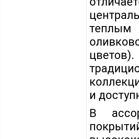
отличае
централ
теплым
оливково
цветов
традиц
коллекц
и доступ
В ассор
покрыти