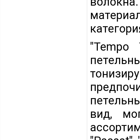
волокна.
матери
категори
"Tempo 
петель
тонизи
предпо
петельн
вид, мо
ассортим