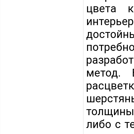
цвета к
интерье
достойн
потребн
разраб
метод. 
расцвет
шерстян
толщины,
либо с т