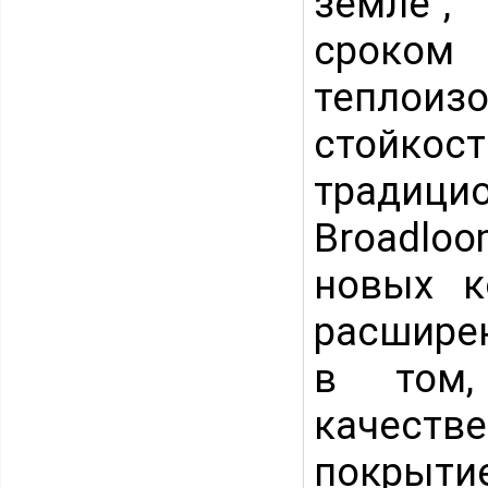
земле",
срок
теплои
стойко
традиц
Broadlo
новых к
расшире
в том,
качест
покрытие