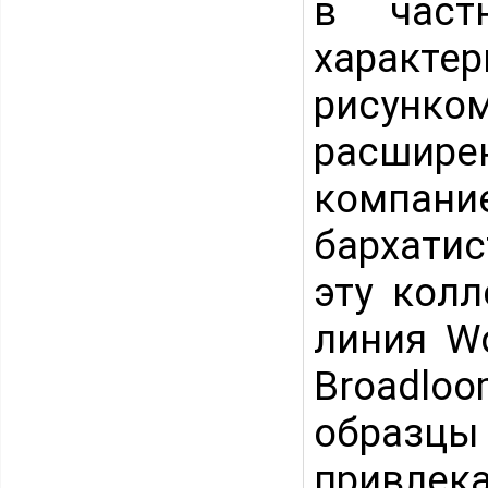
в част
характе
рисунко
расшире
компани
бархатис
эту кол
линия Wo
Broadlo
образ
привлек