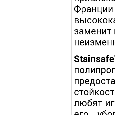
Франции 
высокок
заменит 
неизмен
Stainsafe
полипро
предос
стойкос
любят иг
его убо