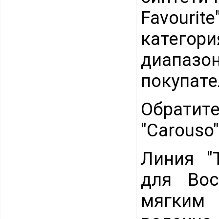
Favouri
категор
диапазо
покупате
Обратит
"Carouso"
Линия "T
для Вос
мягким