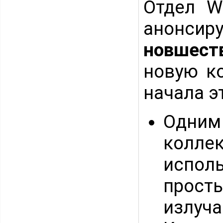
Отдел W
анонс
новшест
новую к
начала э
Одним
колле
испол
прост
излуч