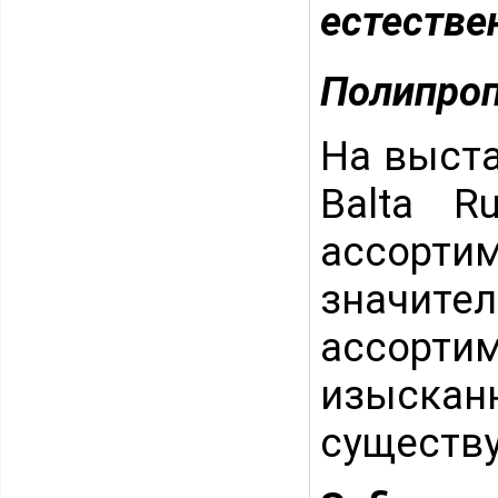
естестве
Полипроп
На выста
Balta R
ассорт
значит
ассорти
изыска
существ