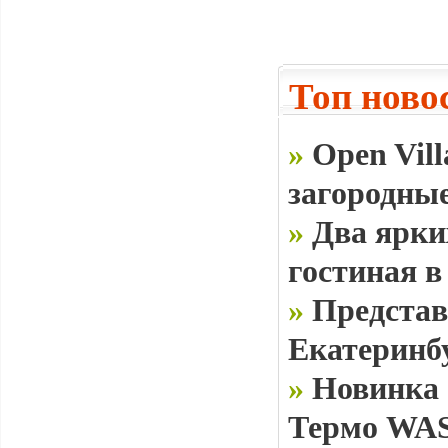
Топ ново
»
Open Vill
загородные
»
Два ярки
гостиная в
»
Представ
Екатеринб
»
Новинка 
Термо WAS