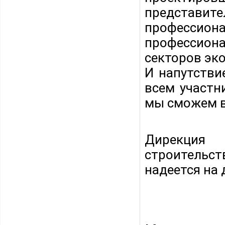
представи
профессиона
профессион
секторов эко
И напутстви
всем участн
мы сможем вс
Дирекция 
строительс
надеется на