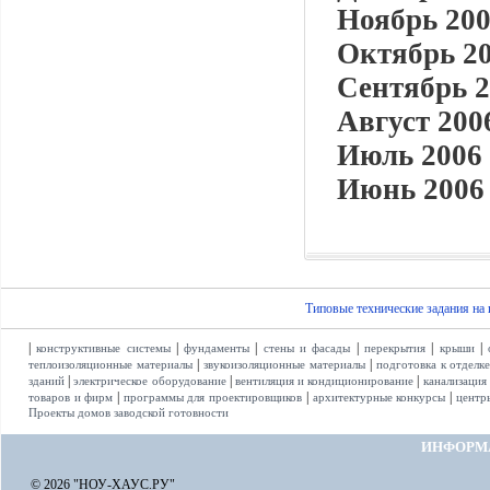
Ноябрь 200
Октябрь 20
Сентябрь 2
Август 2006
Июль 2006 
Июнь 2006 
Типовые технические задания на
|
|
|
|
|
|
конструктивные системы
фундаменты
стены и фасады
перекрытия
крыши
|
|
теплоизоляционные материалы
звукоизоляционные материалы
подготовка к отделк
|
|
|
зданий
электрическое оборудование
вентиляция и кондиционирование
канализация
|
|
|
товаров и фирм
программы для проектировщиков
архитектурные конкурсы
центр
Проекты домов заводской готовности
ИНФОРМ
© 2026 "НОУ-ХАУС.РУ"