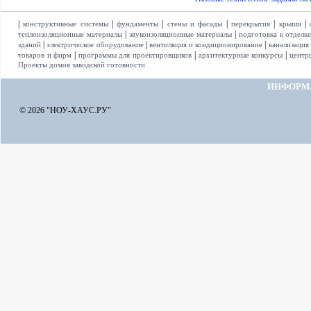
|
|
|
|
|
|
конструктивные системы
фундаменты
стены и фасады
перекрытия
крыши
|
|
теплоизоляционные материалы
звукоизоляционные материалы
подготовка к отделк
|
|
|
зданий
электрическое оборудование
вентиляция и кондиционирование
канализация
|
|
|
товаров и фирм
программы для проектировщиков
архитектурные конкурсы
центр
Проекты домов заводской готовности
ИНФОРМ
© 2026 "НОУ-ХАУС.РУ"