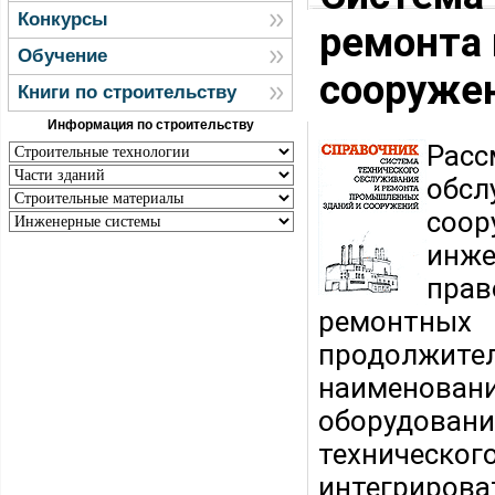
Конкурсы
ремонта
Обучение
сооруже
Книги по строительству
Информация по строительству
Рас
обс
соо
инже
пра
ремонтны
продолжит
наименовани
оборудован
техническог
интегрирова