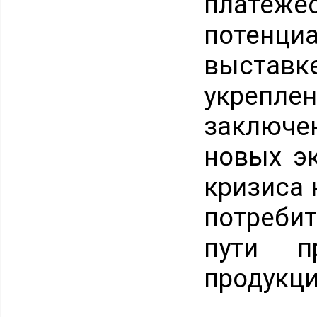
платеж
потенци
выставк
укрепл
заключен
новых э
кризиса 
потребит
пути п
продукц