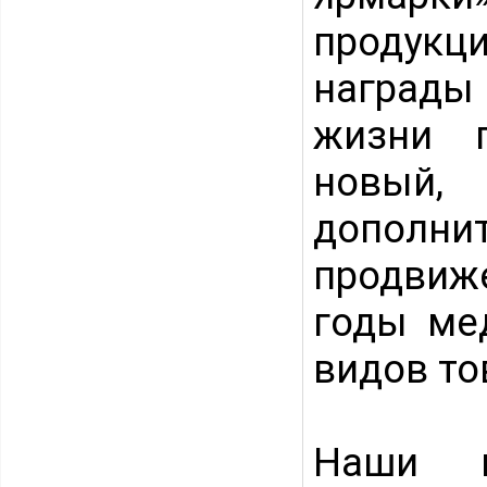
продукци
награды
жизни п
новый
допол
продвиж
годы ме
видов то
Наши в