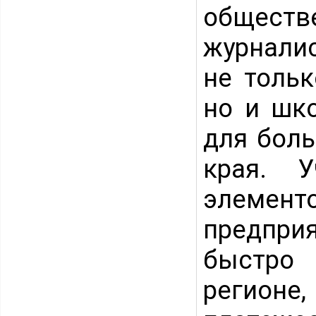
общест
журнали
не толь
но и шк
для боль
края. У
элемент
предприя
быстро
регио