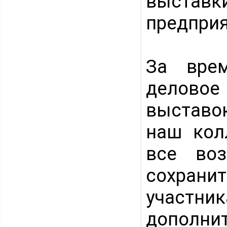
выстав
предприя
За вре
деловое 
выставок
наш кол
все во
сохрани
участн
дополн