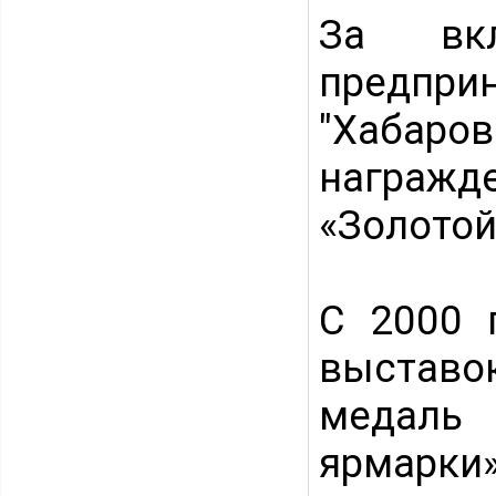
За вкл
предпри
"Хабар
награжд
«Золотой
С 2000 
выставо
медаль
ярмарк