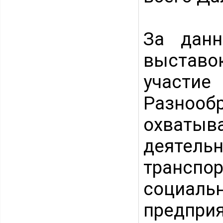
За данн
выставо
участи
Разноо
охваты
деятель
транспор
социаль
предприя