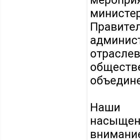
минис
Правит
админи
отрасл
общес
объедин
Наши в
насыщен
внимание