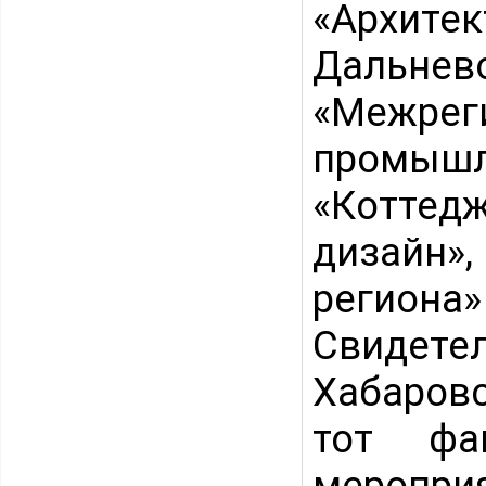
«Архи
Дальнево
«Межрег
промышл
«Коттед
дизайн»
региона» 
Свидет
Хабаров
тот фа
мероп