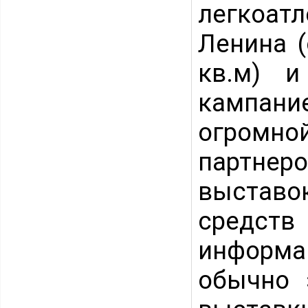
легкоатл
Ленина 
кв.м) и
кампан
огромн
партнер
выставок
средств
информ
обычно 