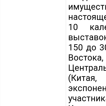
имуществ
настоящ
10 кал
выставо
150 до 3
Восток
Централь
(Китая
экспон
участн