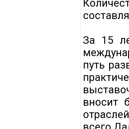
Количест
составля
За 15 л
междуна
путь раз
практиче
выстав
вносит 
отрасле
всего Да