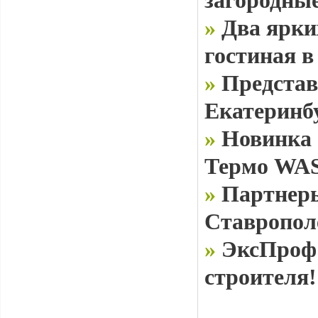
загородные
»
Два ярки
гостиная в
»
Представ
Екатеринб
»
Новинка 
Термо WAS
»
Партнеры
Ставропол
»
ЭксПроф 
строителя!