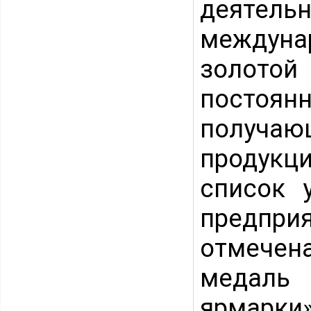
деяте
междун
золотой
постоян
получаю
продукц
список 
предпр
отмечен
медаль
ярмарки