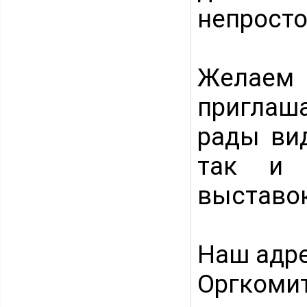
непросто
Желаем
приглаша
рады вид
так и 
выставок
Наш адр
Оргком