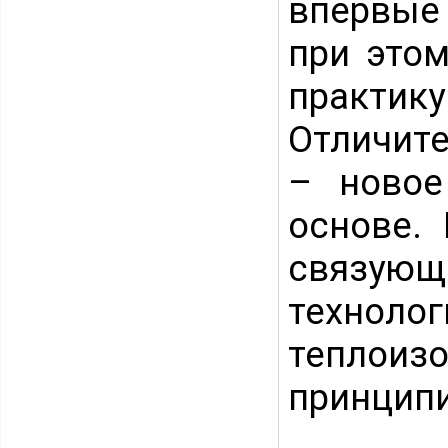
впервые 
при это
практик
Отличите
– новое
основе. 
связую
технол
тепло
принцип