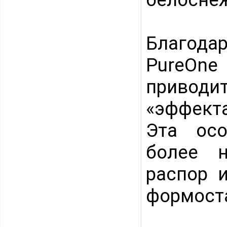
Благодар
PureOne
приводит
«эффекта
Эта осо
более н
распор 
формост