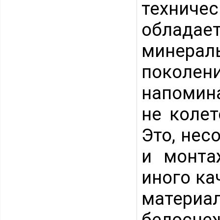
техниче
облада
минера
поколени
напомина
не колет
Это, нес
и монта
иного ка
материа
белосне