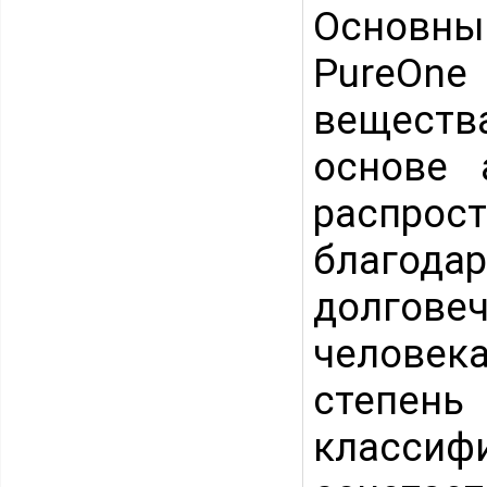
Основны
PureOn
вещества
основе 
распрост
благо
долговеч
человек
степень
классиф