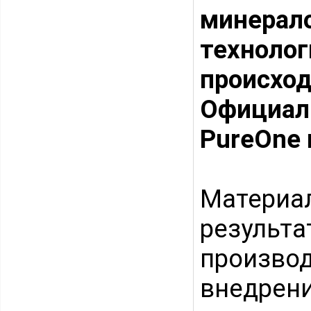
минерал
технол
происход
Официал
PureOne 
Матери
результ
произв
внедре