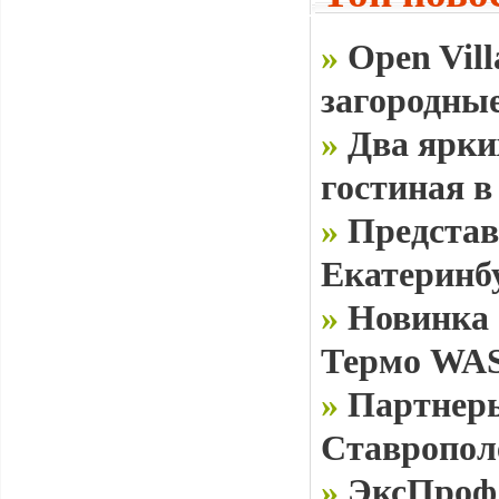
»
Open Vill
загородные
»
Два ярки
гостиная в
»
Представ
Екатеринб
»
Новинка 
Термо WAS
»
Партнеры
Ставропол
»
ЭксПроф 