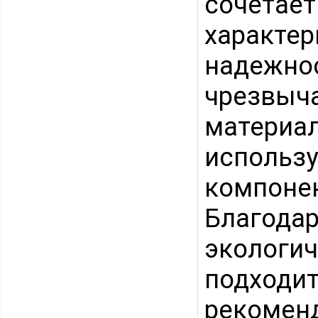
сочетае
характ
надежн
чрезвы
материа
использ
компоне
Благода
экологи
подход
рекомен