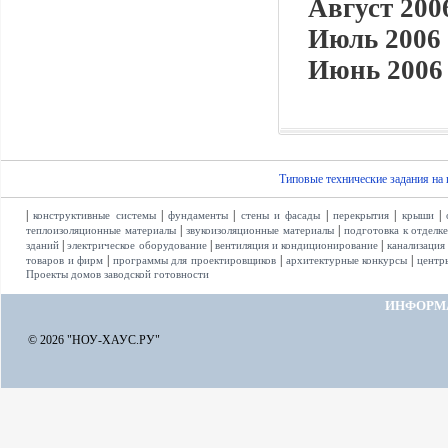
Август 2006
Июль 2006 
Июнь 2006 
Типовые технические задания на
|
|
|
|
|
|
конструктивные системы
фундаменты
стены и фасады
перекрытия
крыши
|
|
теплоизоляционные материалы
звукоизоляционные материалы
подготовка к отделк
|
|
|
зданий
электрическое оборудование
вентиляция и кондиционирование
канализация
|
|
|
товаров и фирм
программы для проектировщиков
архитектурные конкурсы
центр
Проекты домов заводской готовности
ИНФОРМ
© 2026 "НОУ-ХАУС.РУ"