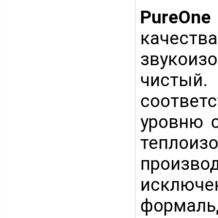
PureOne
качест
звукоиз
чисты
соотве
уровню с
теплоизо
произво
исключ
формаль