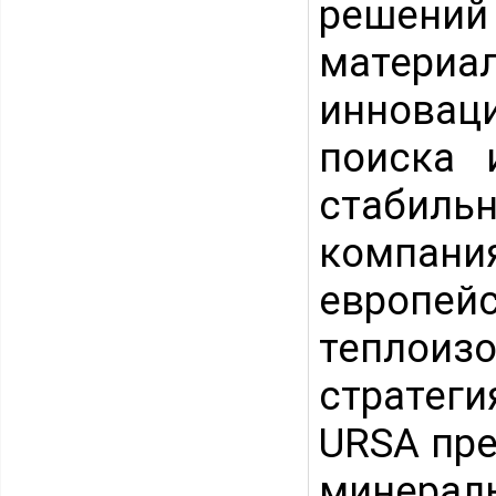
решений
матери
инновац
поиска 
стабиль
компани
европ
теплоиз
стратеги
URSA пре
минерал