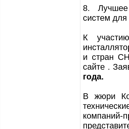
8. Лучшее
систем для
К участию
инсталлято
и стран СН
сайте
. Зая
года.
В жюри Ко
техничес
компаний-п
представ