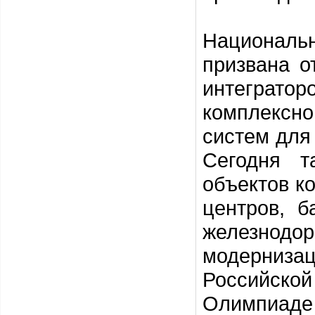
Националь
призвана о
интегратор
комплексно
систем для
Сегодня т
объектов к
центров, б
железнодор
модерниза
Российской
Олимпиаде