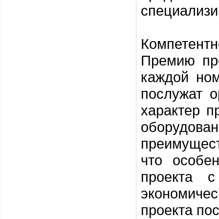
специализ
Компетент
Премию пр
каждой но
послужат о
характер п
оборудов
преимущест
что особе
проекта с
экономиче
проекта по