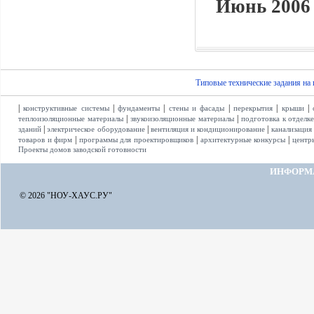
Июнь 2006 
Типовые технические задания на
|
|
|
|
|
|
конструктивные системы
фундаменты
стены и фасады
перекрытия
крыши
|
|
теплоизоляционные материалы
звукоизоляционные материалы
подготовка к отделк
|
|
|
зданий
электрическое оборудование
вентиляция и кондиционирование
канализация
|
|
|
товаров и фирм
программы для проектировщиков
архитектурные конкурсы
центр
Проекты домов заводской готовности
ИНФОРМ
© 2026 "НОУ-ХАУС.РУ"