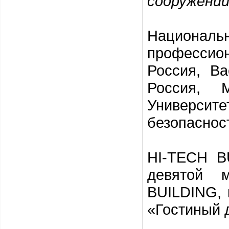
сооружени
Национальн
профессио
Россия,
Ba
Россия, М
Универси
безопаснос
HI-TECH B
девятой м
BUILDING
,
«Гостиный д