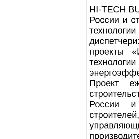
HI
-
TECH
B
России и с
технолог
диспетчери
проекты «
техноло
энергоэфф
Проект е
строительс
России и
строителе
управля
производит