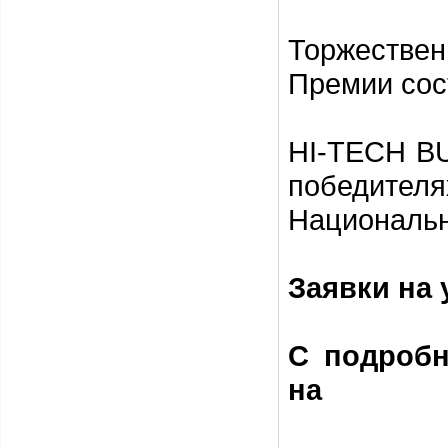
Торжестве
Премии сос
HI-TECH B
победител
Национальн
Заявки на 
С подроб
на