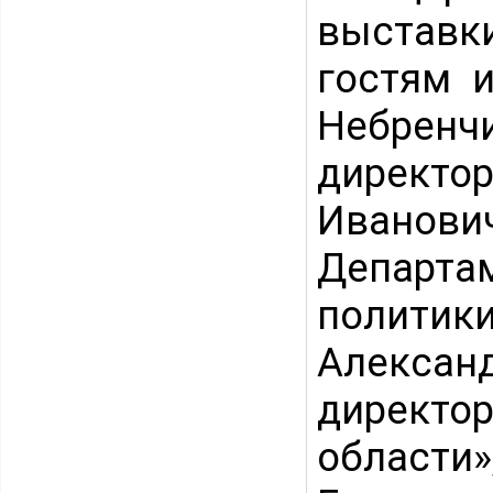
выставк
гостям 
Небренчи
директо
Иванов
Департа
политик
Алекса
директо
области»