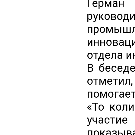
Герман
руко
промыш
инновац
отдела и
В бесед
отметил
помогае
«То коли
участи
показыв