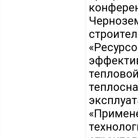
конфер
Чернозе
строи
«Ресурс
эффект
тепловой
теплос
эксплуат
«Примен
техноло