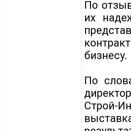
По отзыв
их наде
предста
контра
бизнесу.
По слов
директо
Строй-И
выставк
резуль