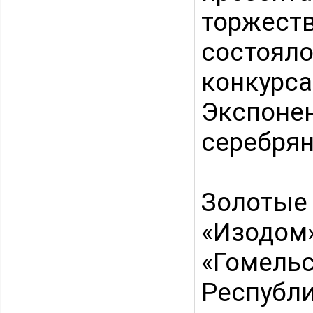
торжес
состоя
конкурса
Экспон
серебря
Золотые
«Изод
«Гомел
Респуб