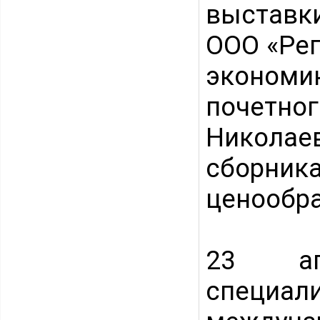
выставк
ООО «Рег
экономи
почетно
Никола
сборн
ценообра
23 ап
специ