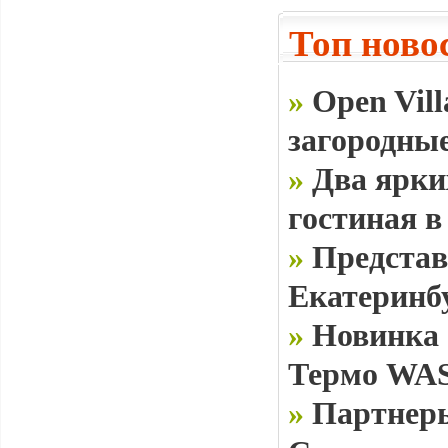
Топ ново
»
Open Vill
загородные
»
Два ярки
гостиная в
»
Представ
Екатеринб
»
Новинка 
Термо WAS
»
Партнеры