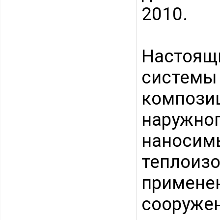
2010.
Настоящ
систем
композ
наружно
наноси
теплои
примен
сооруже