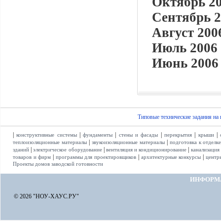
Октябрь 20
Сентябрь 2
Август 2006
Июль 2006 
Июнь 2006 
Типовые технические задания на
|
|
|
|
|
|
конструктивные системы
фундаменты
стены и фасады
перекрытия
крыши
|
|
теплоизоляционные материалы
звукоизоляционные материалы
подготовка к отделк
|
|
|
зданий
электрическое оборудование
вентиляция и кондиционирование
канализация
|
|
|
товаров и фирм
программы для проектировщиков
архитектурные конкурсы
центр
Проекты домов заводской готовности
ИНФОРМ
© 2026 "НОУ-ХАУС.РУ"