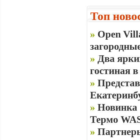
Топ ново
»
Open Vill
загородные
»
Два ярки
гостиная в
»
Представ
Екатеринб
»
Новинка 
Термо WAS
»
Партнеры