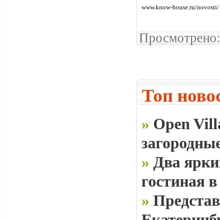
www.know-house.ru/novosti/
Просмотрено:
Топ ново
»
Open Vill
загородные
»
Два ярки
гостиная в
»
Представ
Екатеринб