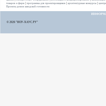
|
|
|
товаров и фирм
программы для проектировщиков
архитектурные конкурсы
центр
Проекты домов заводской готовности
ИНФОРМ
© 2026 "НОУ-ХАУС.РУ"