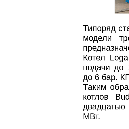
Типоряд ст
модели тр
предназнач
Котел Loga
подачи до
до 6 бар. К
Таким обр
котлов Bu
двадцатью
МВт.