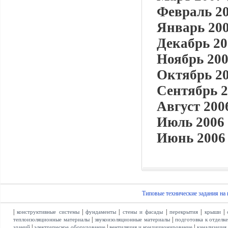
Февраль 20
Январь 200
Декабрь 20
Ноябрь 200
Октябрь 20
Сентябрь 2
Август 2006
Июль 2006 
Июнь 2006 
Типовые технические задания на
|
|
|
|
|
|
конструктивные системы
фундаменты
стены и фасады
перекрытия
крыши
|
|
теплоизоляционные материалы
звукоизоляционные материалы
подготовка к отделк
|
|
|
зданий
электрическое оборудование
вентиляция и кондиционирование
канализация