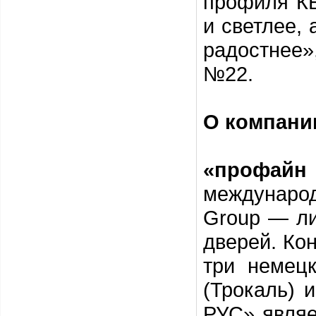
профиля КБ
и светлее, 
радостнее
№22.
О компани
«профай
международн
Group — ли
дверей. Ко
три немец
(Трокаль) 
РУС» являе