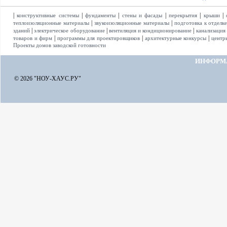
|
|
|
|
|
|
конструктивные системы
фундаменты
стены и фасады
перекрытия
крыши
|
|
теплоизоляционные материалы
звукоизоляционные материалы
подготовка к отделк
|
|
|
зданий
электрическое оборудование
вентиляция и кондиционирование
канализация
|
|
|
товаров и фирм
программы для проектировщиков
архитектурные конкурсы
центр
Проекты домов заводской готовности
ИНФОРМ
© 2026 "НОУ-ХАУС.РУ"