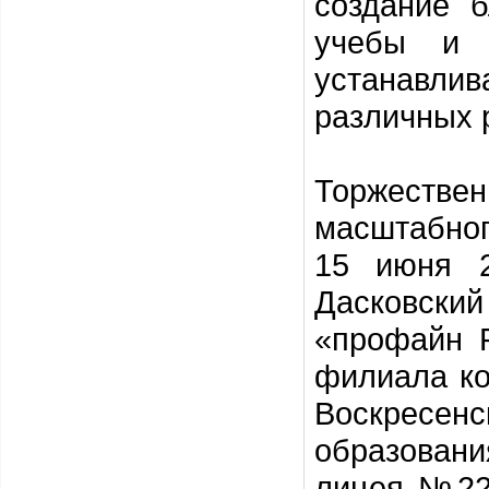
создание 
учебы и 
устанавли
различных 
Торжестве
масштабног
15 июня 2
Дасковски
«профайн Р
филиала ко
Воскресен
образовани
лицея №22,