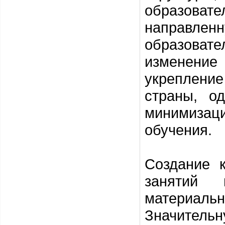
образова
направле
образова
изменение 
укрепление
страны, о
минимизаци
обучения.
Создание 
занятий 
материаль
Значительн