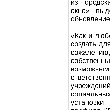
из городс
окно» выд
обновление
«Как и люб
создать дл
сожалению,
собствен
возможны
ответстве
учреждени
социальных
установки