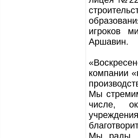
строительс
образовани
игроков м
Аршавин.
«Воскресе
компании «
производст
Мы стремим
числе, о
учреждени
благотвори
Мы рады, 