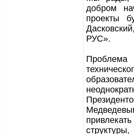
добром на
проекты б
Дасковски
РУС».
Проблема 
техническо
образова
неоднок
Президе
Медведевы
привлекат
структур