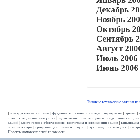
Январь 200
Декабрь 20
Ноябрь 200
Октябрь 20
Сентябрь 2
Август 2006
Июль 2006 
Июнь 2006 
Типовые технические задания на
|
|
|
|
|
|
конструктивные системы
фундаменты
стены и фасады
перекрытия
крыши
|
|
теплоизоляционные материалы
звукоизоляционные материалы
подготовка к отделк
|
|
|
зданий
электрическое оборудование
вентиляция и кондиционирование
канализация
|
|
|
товаров и фирм
программы для проектировщиков
архитектурные конкурсы
центр
Проекты домов заводской готовности