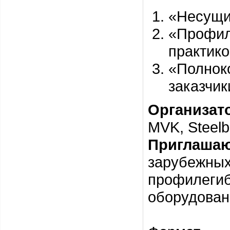
«Несущи
«Профи
практик
«Полнок
заказчик
Организат
MVK, Steelb
Приглашаю
зарубежны
профилег
оборудован