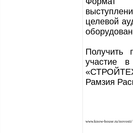
Формат м
выступлени
целевой ау
оборудован
Получить 
участие в
«СТРОЙТЕХ»
Рамзия Рас
www.know-house.ru/novosti/