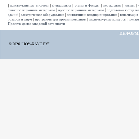
|
|
|
|
|
|
конструктивные системы
фундаменты
стены и фасады
перекрытия
крыши
|
|
теплоизоляционные материалы
звукоизоляционные материалы
подготовка к отделк
|
|
|
зданий
электрическое оборудование
вентиляция и кондиционирование
канализация
|
|
|
товаров и фирм
программы для проектировщиков
архитектурные конкурсы
центр
Проекты домов заводской готовности
ИНФОРМ
© 2026 "НОУ-ХАУС.РУ"