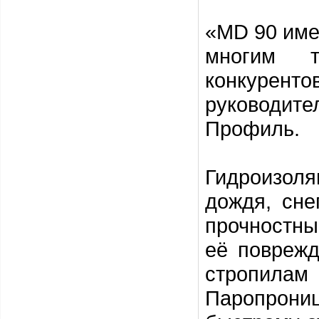
«MD 90 име
многим т
конкуренто
руководите
Профиль.
Гидроизоля
дождя, сне
прочностны
её поврежд
стропила
Паропрониц