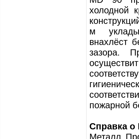
холодной к
конструкци
м уклады
внахлёст б
зазора. П
осуществ
соответст
гигиенич
соответст
пожарной б
Справка о
Металл Пр