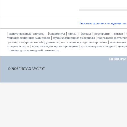
Типовые технические задания на
|
|
|
|
|
|
конструктивные системы
фундаменты
стены и фасады
перекрытия
крыши
|
|
теплоизоляционные материалы
звукоизоляционные материалы
подготовка к отделк
|
|
|
зданий
электрическое оборудование
вентиляция и кондиционирование
канализация
|
|
|
товаров и фирм
программы для проектировщиков
архитектурные конкурсы
центр
Проекты домов заводской готовности
ИНФОРМ
© 2026 "НОУ-ХАУС.РУ"