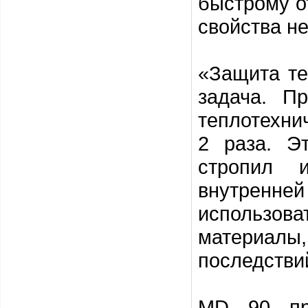
быстрому о
свойства н
«Защита те
задача. П
теплотехни
2 раза. Э
стропил 
внутренн
использо
материа
последстви
MD 90 пр