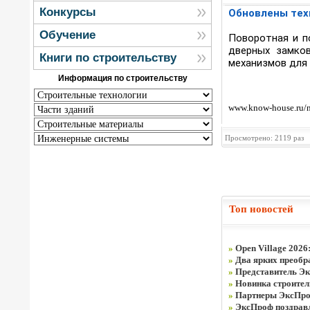
Конкурсы
Обновлены тех
Обучение
Поворотная и п
дверных замков
Книги по строительству
механизмов для 
Информация по строительству
www.know-house.ru/n
Просмотрено: 2119 раз
Топ новостей
»
Open Village 2026
»
Два ярких преобра
»
Представитель Эк
»
Новинка строите
»
Партнеры ЭксПроф
»
ЭксПроф поздравля