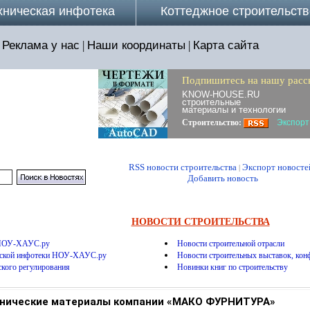
хническая инфотека
Коттеджное строительств
Реклама у нас
|
Наши координаты
|
Карта сайта
Подпишитесь на нашу расс
KNOW-HOUSE.RU
строительные
материалы и технологии
Строительство:
Экспорт
RSS новости строительства
Экспорт новосте
|
Добавить новость
НОВОСТИ СТРОИТЕЛЬСТВА
 НОУ-ХАУС.ру
Новости строительной отрасли
еской инфотеки НОУ-ХАУС.ру
Новости строительных выставок, конф
ского регулирования
Новинки книг по строительству
нические материалы компании «МАКО ФУРНИТУРА»