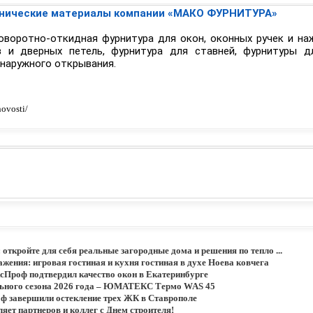
нические материалы компании «МАКО ФУРНИТУРА»
оворотно-откидная фурнитура для окон, оконных ручек и на
 и дверных петель, фурнитура для ставней, фурнитуры д
наружного открывания.
ovosti/
: откройте для себя реальные загородные дома и решения по тепло ...
жения: игровая гостиная и кухня гостиная в духе Ноева ковчега
сПроф подтвердил качество окон в Екатеринбурге
льного сезона 2026 года – ЮМАТЕКС Термо WAS 45
 завершили остекление трех ЖК в Ставрополе
ет партнеров и коллег с Днем строителя!