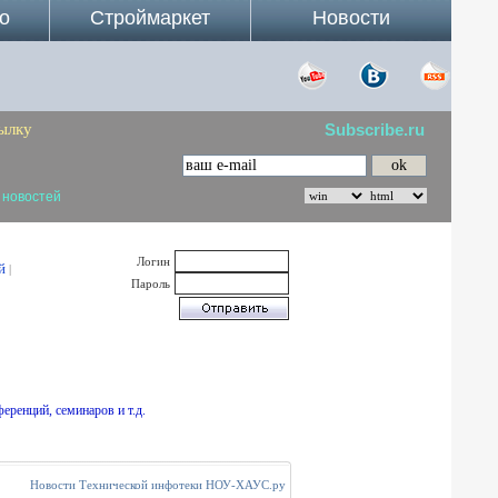
о
Строймаркет
Новости
ылку
Subscribe.ru
 новостей
Логин
й
|
Пароль
еренций, семинаров и т.д.
Новости Технической инфотеки НОУ-ХАУС.ру