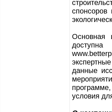
строитель
спонсоров
экологическ
Основная 
досту
www.bette
экспертны
данные ис
мероприят
программе,
условия дл