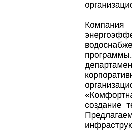
организаци
Компани
энергоэф
водоснабж
программы
департаме
корпоратив
организа
«Комфортн
создание т
Предлаг
инфраструк