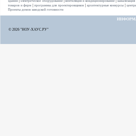
|
|
|
зданий
электрическое оборудование
вентиляция и кондиционирование
канализация
|
|
|
товаров и фирм
программы для проектировщиков
архитектурные конкурсы
центр
Проекты домов заводской готовности
ИНФОРМ
© 2026 "НОУ-ХАУС.РУ"