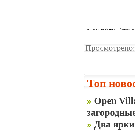
www.know-house.ru/novosti/
Просмотрено:
Топ ново
»
Open Vill
загородные
»
Два ярки