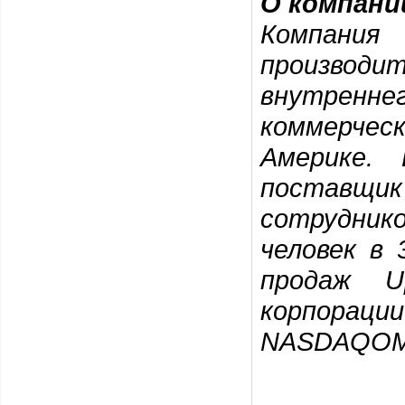
О компани
Компани
производ
внутренне
коммерчес
Америке.
поставщи
сотрудник
человек в
продаж
U
корпорац
NASDAQ
O