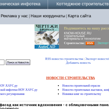
хническая инфотека
Коттеджное строительств
Реклама у нас
|
Наши координаты
|
Карта сайта
Подпишитесь на нашу расс
KNOW-HOUSE.RU
строительные
материалы и технологии
Строительство:
Экспорт
RSS новости строительства
Экспорт новосте
|
Добавить новость
НОВОСТИ СТРОИТЕЛЬСТВА
 НОУ-ХАУС.ру
Новости строительной отрасли
еской инфотеки НОУ-ХАУС.ру
Новости строительных выставок, конф
ского регулирования
Новинки книг по строительству
фасад как источник вдохновения - с облицовочными пан