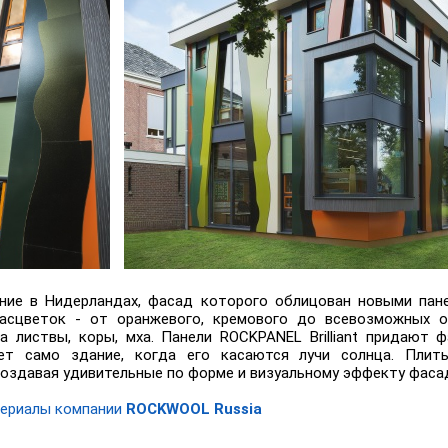
ние в Нидерландах, фасад которого облицован новыми панел
асцветок - от оранжевого, кремового до всевозможных о
а листвы, коры, мха. Панели ROCKPANEL Brilliant придают
ет само здание, когда его касаются лучи солнца. Плит
создавая удивительные по форме и визуальному эффекту фаса
териалы компании
ROCKWOOL Russia