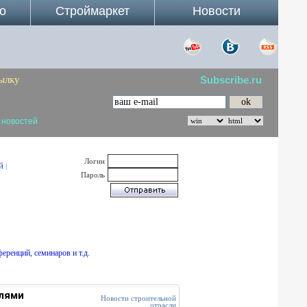
о
Строймаркет
Новости
ылку
Subscribe.ru
 новостей
Логин
й
|
Пароль
еренций, семинаров и т.д.
елями
Новости строительной
отрасли