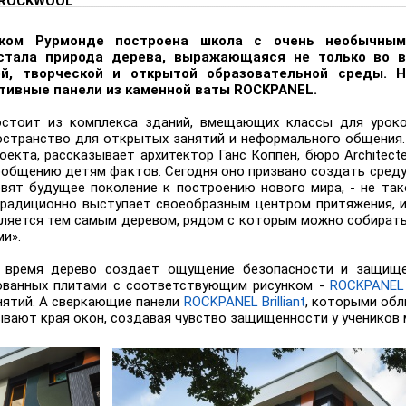
 ROCKWOOL
ком Рурмонде построена школа с очень необычным
стала природа дерева, выражающаяся не только во в
ой, творческой и открытой образовательной среды. 
тивные панели из каменной ваты ROCKPANEL.
стоит из комплекса зданий, вмещающих классы для уроко
остранство для открытых занятий и неформального общения.
екта, рассказывает архитектор Ганс Коппен, бюро Architect
ообщению детям фактов. Сегодня оно призвано создать среду
вят будущее поколение к построению нового мира, - не так
традиционно выступает своеобразным центром притяжения, 
ляется тем самым деревом, рядом с которым можно собиратьс
и».
 время дерево создает ощущение безопасности и защище
ованных плитами с соответствующим рисунком -
ROCKPANEL
нятий. А сверкающие панели
ROCKPANEL Brilliant
, которыми обл
вают края окон, создавая чувство защищенности у учеников м