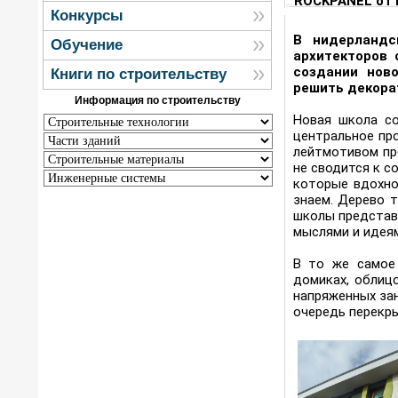
ROCKPANEL от
Конкурсы
В нидерландс
Обучение
архитекторов 
создании нов
Книги по строительству
решить декора
Информация по строительству
Новая школа со
центральное пр
лейтмотивом про
не сводится к с
которые вдохно
знаем. Дерево 
школы представ
мыслями и идеям
В то же самое
домиках, облиц
напряженных за
очередь перекры