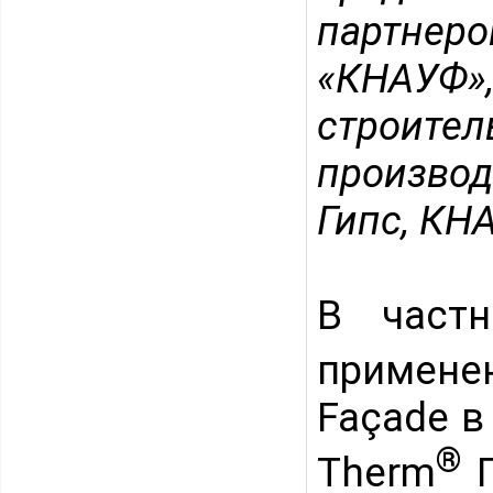
партнер
«КНАУФ»
строи
произво
Гипс, КН
В частн
примене
Façade в
®
Therm
П