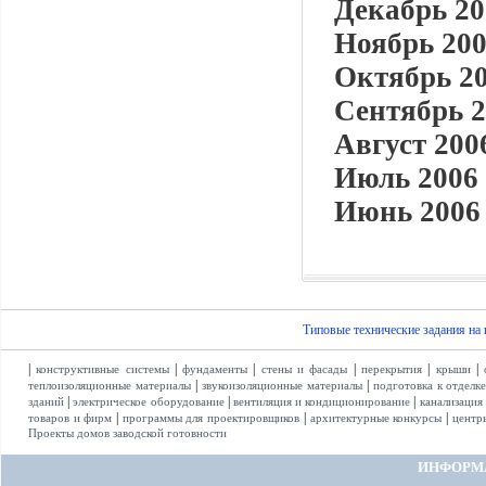
Декабрь 20
Ноябрь 200
Октябрь 20
Сентябрь 2
Август 2006
Июль 2006 
Июнь 2006 
Типовые технические задания на
|
|
|
|
|
|
конструктивные системы
фундаменты
стены и фасады
перекрытия
крыши
|
|
теплоизоляционные материалы
звукоизоляционные материалы
подготовка к отделк
|
|
|
зданий
электрическое оборудование
вентиляция и кондиционирование
канализация
|
|
|
товаров и фирм
программы для проектировщиков
архитектурные конкурсы
центр
Проекты домов заводской готовности
ИНФОРМ