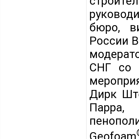
строите
руковод
бюро, в
России В
модерат
СНГ со 
меропри
Дирк Ште
Парра,
пенопо
Geofoam