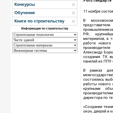
Росстандарте
Конкурсы
11 ноября состо
Обучение
В московском
Книги по строительству
представител
Информация по строительству
промышленников
РФ, крупнейш
материалов, а 
работе нового
производителя
Александр Борк
создания ТК в
панелей из ППУ
В рамках дея
межгосударстве
состоялись выб
работы нового 
крупными объ
производителям
директора по те
«Создание техн
окон, дверей и 