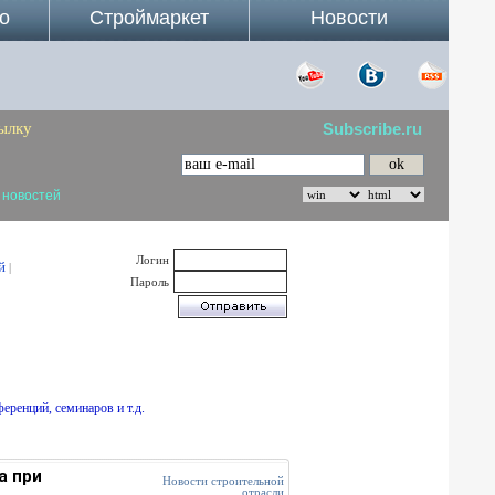
о
Строймаркет
Новости
ылку
Subscribe.ru
 новостей
Логин
й
|
Пароль
еренций, семинаров и т.д.
а при
Новости строительной
отрасли