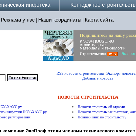
хническая инфотека
Коттеджное строительств
Реклама у нас
|
Наши координаты
|
Карта сайта
Подпишитесь на нашу расс
KNOW-HOUSE.RU
строительные
материалы и технологии
Строительство:
Экспорт
RSS новости строительства
Экспорт новосте
|
Добавить новость
НОВОСТИ СТРОИТЕЛЬСТВА
 НОУ-ХАУС.ру
Новости строительной отрасли
еской инфотеки НОУ-ХАУС.ру
Новости строительных выставок, конф
ского регулирования
Новинки книг по строительству
 компании ЭксПроф стали членами технического комитет