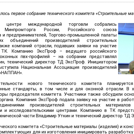
ялось первое собрание технического комитета «Строительные ма
 центре международной торговли собрались
и Минпромторга России, Российского союза
 и предпринимателей, Торгово-промышленной палаты
их объединений производителей строительных
также компаний отрасли, подавших заявки на участие
 ТК. Компанию ЭксПроф – ведущего российского
 оконных пвх-профилей – на собрании представлял
ин, технический директор ТД ЭксПроф. Инициатором
ыступила Национальная Ассоциация производителей
 «НАППАН».
тельности нового технического комитета планируетс
нные стандарты, в том числе и для оконной отрасли. В 
оры председателя комитета. Участники также обсудили осн
органа. Компания ЭксПроф подала заявку на участие в работ
единениями производителей строительных материалов
и и исследовательскими центрами. Компанию в ТК предст
хнической части Владимир Уткин и технический директор ТД 
ического комитета «Строительные материалы (изделия) и кон
комплектующих для их изготовления инициировать разработку