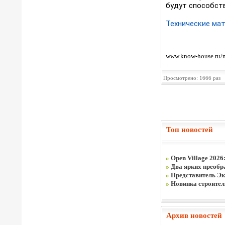
будут способств
Технические ма
www.know-house.ru/n
Просмотрено: 1666 раз
Топ новостей
»
Open Village 2026
»
Два ярких преобра
»
Представитель Эк
»
Новинка строите
Архив новостей