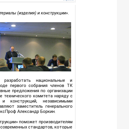
териалы (изделия) и конструкции».
я разработать национальные и
ходе первого собрания членов ТК
овные предложения по организации
е технического комитета наряду с
 и конструкций, независимыми
авляют заместитель генерального
ЭксПроф Александр Боркин.
струкции» поможет производителям
 современных стандартов, которые