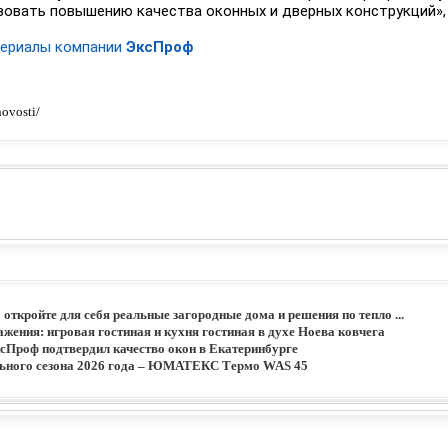
овать повышению качества оконных и дверных конструкций», 
териалы компании
ЭксПроф
ovosti/
: откройте для себя реальные загородные дома и решения по тепло ...
жения: игровая гостиная и кухня гостиная в духе Ноева ковчега
сПроф подтвердил качество окон в Екатеринбурге
льного сезона 2026 года – ЮМАТЕКС Термо WAS 45