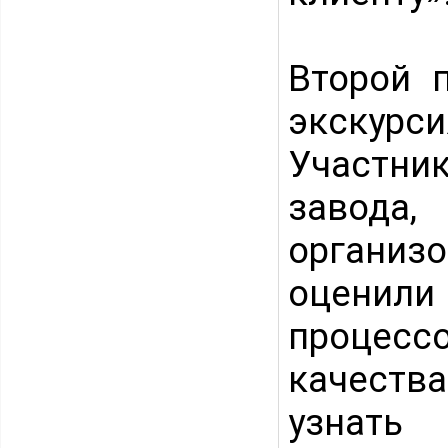
Второй 
экскурс
Участник
завода
органи
оценили
процес
качеств
узнать