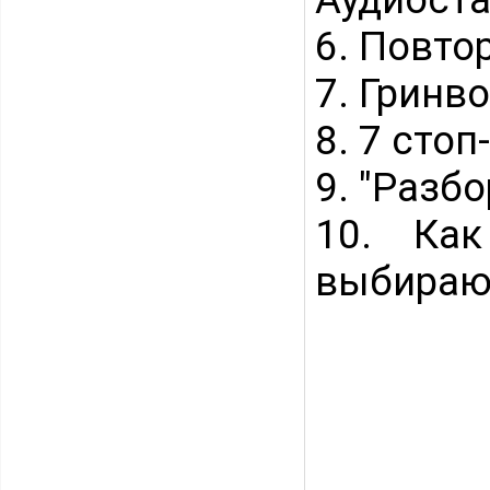
6. Повто
7. Гринв
8. 7 сто
9. "Разб
10. Как
выбирают