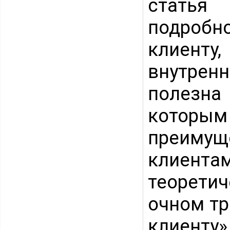
статья 
подробн
клиенту,
внутре
полезна
которы
преиму
клиен
теоретич
очном тр
клиенту»