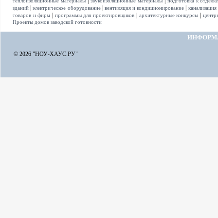
|
|
теплоизоляционные материалы
звукоизоляционные материалы
подготовка к отделк
|
|
|
зданий
электрическое оборудование
вентиляция и кондиционирование
канализация
|
|
|
товаров и фирм
программы для проектировщиков
архитектурные конкурсы
центр
Проекты домов заводской готовности
ИНФОРМ
© 2026 "НОУ-ХАУС.РУ"