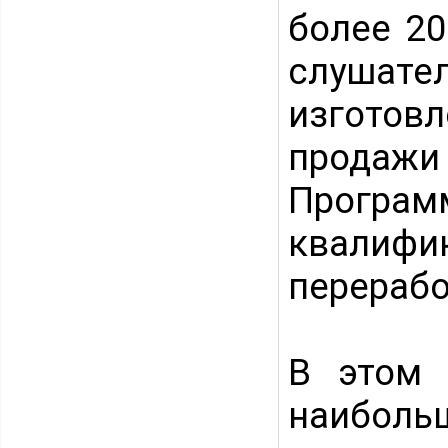
более 20
слушател
изготов
продаж
Програ
квалиф
перерабо
В этом 
наиболь