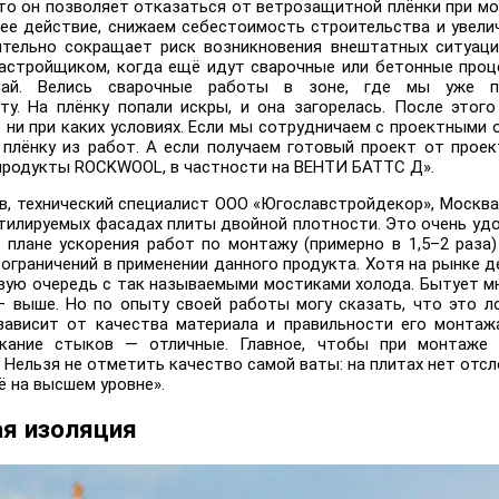
что он позволяет отказаться от ветрозащитной плёнки при м
ее действие, снижаем себестоимость строительства и увелич
ительно сокращает риск возникновения внештатных ситуаци
застройщиком, когда ещё идут сварочные или бетонные проце
чай. Велись сварочные работы в зоне, где мы уже п
ту. На плёнку попали искры, и она загорелась. После этог
 ни при каких условиях. Если мы сотрудничаем с проектными 
плёнку из работ. А если получаем готовый проект от прое
 продукты ROCKWOOL, в частности на ВЕНТИ БАТТС Д».
, технический специалист ООО «Югославстройдекор», Москва:
тилируемых фасадах плиты двойной плотности. Это очень удо
плане ускорения работ по монтажу (примерно в 1,5–2 раза) 
ограничений в применении данного продукта. Хотя на рынке 
вую очередь с так называемыми мостиками холода. Бытует мн
— выше. Но по опыту своей работы могу сказать, что это 
зависит от качества материала и правильности его монта
кание стыков — отличные. Главное, чтобы при монтаже 
 Нельзя не отметить качество самой ваты: на плитах нет отсл
 на высшем уровне».
ая изоляция