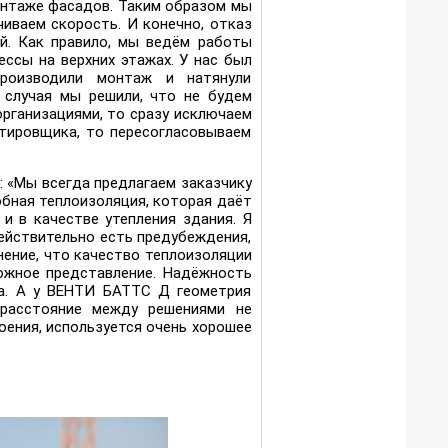
онтаже фасадов. Таким образом мы
иваем скорость. И конечно, отказ
й. Как правило, мы ведём работы
ссы на верхних этажах. У нас был
роизводили монтаж и натянули
о случая мы решили, что не будем
организациями, то сразу исключаем
ктировщика, то пересогласовываем
 «Мы всегда предлагаем заказчику
бная теплоизоляция, которая даёт
и в качестве утепления здания. Я
действительно есть предубеждения,
ение, что качество теплоизоляции
ложное представление. Надёжность
жа. А у ВЕНТИ БАТТС Д геометрия
расстояние между решениями не
оения, используется очень хорошее