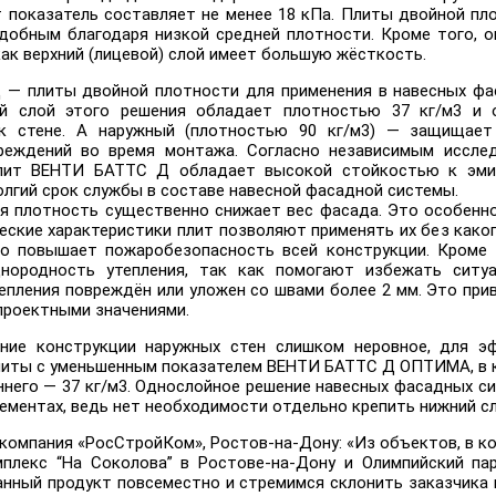
показатель составляет не менее 18 кПа. Плиты двойной пл
добным благодаря низкой средней плотности. Кроме того, 
как верхний (лицевой) слой имеет большую жёсткость.
— плиты двойной плотности для применения в навесных фа
й слой этого решения обладает плотностью 37 кг/м3 и о
 к стене. А наружный (плотностью 90 кг/м3) — защищае
реждений во время монтажа. Согласно независимым иссле
плит ВЕНТИ БАТТС Д обладает высокой стойкостью к эмис
лгий срок службы в составе навесной фасадной системы.
я плотность существенно снижает вес фасада. Это особенно
еские характеристики плит позволяют применять их без како
о повышает пожаробезопасность всей конструкции. Кроме 
нородность утепления, так как помогают избежать ситуа
тепления повреждён или уложен со швами более 2 мм. Это пр
проектными значениями.
ние конструкции наружных стен слишком неровное, для э
литы с уменьшенным показателем ВЕНТИ БАТТС Д ОПТИМА, в 
еннего — 37 кг/м3. Однослойное решение навесных фасадных 
ементах, ведь нет необходимости отдельно крепить нижний сл
 компания «РосСтройКом», Ростов-на-Дону: «Из объектов, в 
плекс “На Соколова” в Ростове-на-Дону и Олимпийский па
нный продукт повсеместно и стремимся склонить заказчика в