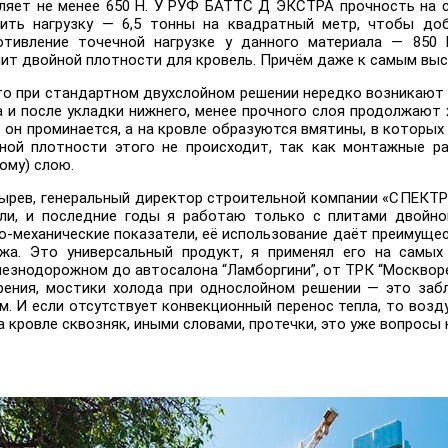
вляет не менее 650 Н. У РУФ БАТТС Д ЭКСТРА прочность на с
ить нагрузку — 6,5 тонны на квадратный метр, чтобы до
тивление точечной нагрузке у данного материала — 850 
ит двойной плотности для кровель. Причём даже к самым выс
то при стандартном двухслойном решении нередко возникают 
 и после укладки нижнего, менее прочного слоя продолжают 
 он проминается, а на кровле образуются вмятины, в которых 
ной плотности этого не происходит, так как монтажные 
ому) слою.
ырев, генеральный директор строительной компании «СПЕКТР-
ли, и последние годы я работаю только с плитами двойно
-механические показатели, её использование даёт преимущес
жа. Это универсальный продукт, я применял его на самых
езнодорожном до автосалона “Ламборгини”, от ТРК “Москвореч
рения, мостики холода при однослойном решении — это заб
. И если отсутствует конвекционный перенос тепла, то возд
на кровле сквозняк, иными словами, протечки, это уже вопросы 