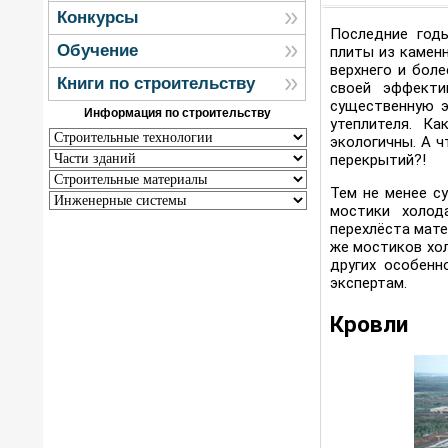
Конкурсы
Последние годы
Обучение
плиты из камен
верхнего и бол
Книги по строительству
своей эффекти
существенную э
Информация по строительству
утеплителя. К
экологичны. А 
перекрытий?!
Тем не менее с
мостики холод
перехлёста мате
же мостиков хо
других особенн
экспертам.
Кровли