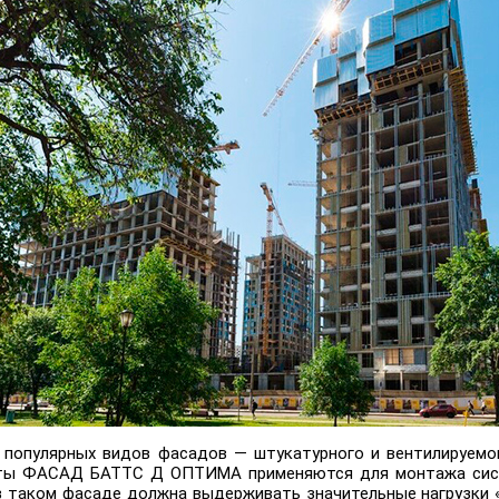
 популярных видов фасадов — штукатурного и вентилируемо
иты ФАСАД БАТТС Д ОПТИМА применяются для монтажа сист
в таком фасаде должна выдерживать значительные нагрузки