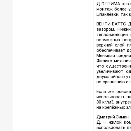
Д ОПТИМА этот 
монтаж более у
шпаклёвки, так 
ВЕНТИ БАТТС Д 
зазором. Нижни
теплоизоляции
возможных пов
верхний слой 
обеспечивает до
Меньшая средня
Физико-механич
что существенн
увеличивают од
двухслойного у
по сравнению с 
Если же основа
использовать п
80 кг/м3, внутр
на крепёжных эл
Дмитрий Зимин,
Д, — жилой ком
использовать да