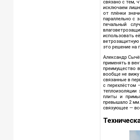
связано с тем, 
исключаем лишн
от плёнки знач
параллельно с 
печальный слу
влаговетрозащи
использовать её
ветрозащитную 
это решение на
Александр Сычёв
применять в вен
преимущество в 
вообще не вижу 
связанные в пер
с перехлёстом 
теплоизоляции 
плиты и примы
превышало 2 мм.
связующее — всё
Техническ