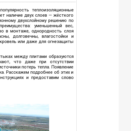
популярность теплоизоляционные
ет наличие двух слоев — жёсткого
ционному двухслойному решению по
реимущества: уменьшенный вес,
во в монтаже, однородность слоя
сны, долговечны, влагостойки и
 кровель или даже для огнезащиты
 стыках между плитами образуются
вают, что даже при отсутствии
источники потерь тепла. Появление
а. Расскажем подробнее об этих и
онструкциях и предоставим слово