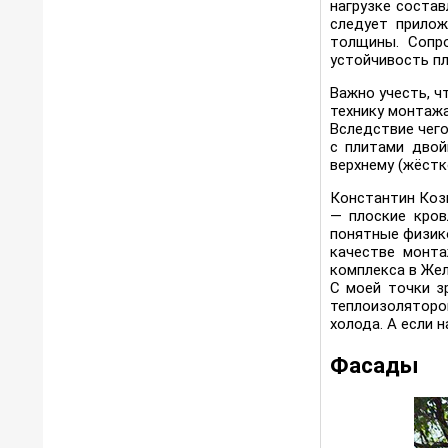
нагрузке соста
следует прилож
толщины. Сопро
устойчивость пл
Важно учесть, ч
технику монтажа
Вследствие чего
с плитами двой
верхнему (жёстк
Константин Коз
— плоские кров
понятные физико
качестве монта
комплекса в Жел
С моей точки з
теплоизолятором
холода. А если 
Фасады