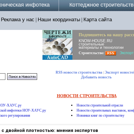
хническая инфотека
Коттеджное строительств
Реклама у нас
|
Наши координаты
|
Карта сайта
Подпишитесь на нашу расс
KNOW-HOUSE.RU
строительные
материалы и технологии
Строительство:
Экспорт
RSS новости строительства
Экспорт новосте
|
Добавить новость
НОВОСТИ СТРОИТЕЛЬСТВА
 НОУ-ХАУС.ру
Новости строительной отрасли
еской инфотеки НОУ-ХАУС.ру
Новости строительных выставок, конф
ского регулирования
Новинки книг по строительству
 с двойной плотностью: мнения экспертов