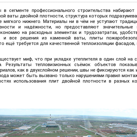
 в сегменте профессионального строительства набирают 
ной ваты двойной плотности, структура которых подразумева
ее мягкого нижнего. Материалы ни в чём не уступают тради
вности и надёжности, но предоставляют значительные п
кономию на расходных элементах и трудозатратах, удобст
ак и все решения из каменной ваты, плиты пожаробезопа
что ещё требуется для качественной теплоизоляции фасадов,
уществует миф, что при укладке утеплителя в один слой на
а. Результаты тепловизионных съёмок объектов показы
риалов, как в двухслойном решении, швы не фиксируются как 
лода может быть вызвано только нарушениями правил монтаж
остях использования плит двойной плотности в разных к