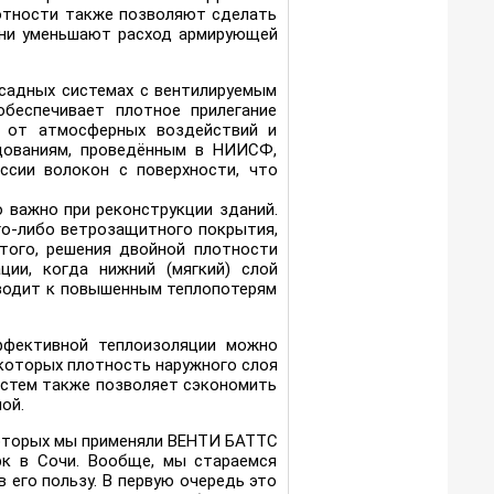
отности также позволяют сделать
они уменьшают расход армирующей
садных системах с вентилируемым
беспечивает плотное прилегание
т от атмосферных воздействий и
дованиям, проведённым в НИИСФ,
сии волокон с поверхности, что
 важно при реконструкции зданий.
го-либо ветрозащитного покрытия,
того, решения двойной плотности
ции, когда нижний (мягкий) слой
иводит к повышенным теплопотерям
ффективной теплоизоляции можно
которых плотность наружного слоя
систем также позволяет сэкономить
ой.
которых мы применяли ВЕНТИ БАТТС
рк в Сочи. Вообще, мы стараемся
 его пользу. В первую очередь это