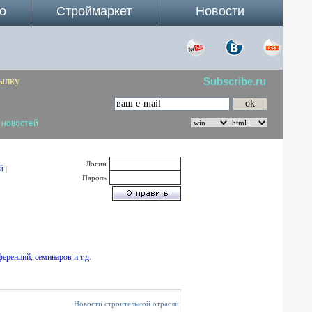
о
Строймаркет
Новости
ылку
Subscribe.ru
 новостей
Логин
й
|
Пароль
еренций, семинаров и т.д.
Новости строительной отрасли