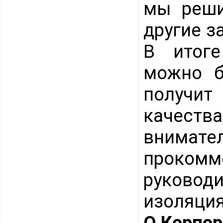
мы реши
другие 
В итоге
можно б
получит
качест
вним
проком
руково
изоляци
О Корпо