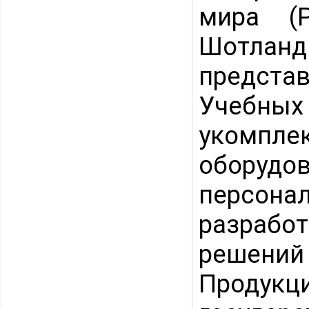
мира (Р
Шотланд
предста
Учебны
укомпле
оборуд
персона
разрабо
решени
Продукц