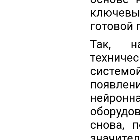
ключевы
готовой 
Так, н
техниче
системо
появле
нейронн
оборудов
снова, 
значите