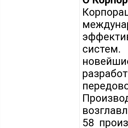
Корпор
междуна
эффекти
систем
новейши
разрабо
передово
Произво
возглавл
58 прои