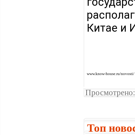
государ
распола
Китае и 
www.know-house.ru/novosti/
Просмотрено:
Топ ново