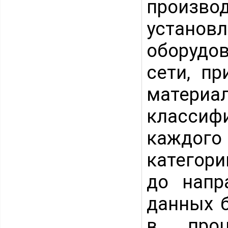
произ
устан
оборудо
сети, п
материа
классиф
каждого
категор
до напр
данных б
в проц