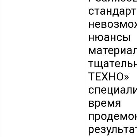
станда
невозмо
нюансы 
матери
тщатель
ТЕХНО»
специал
время 
продемо
результ