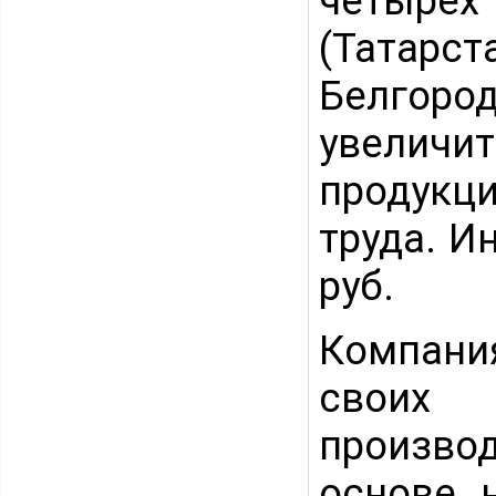
четырех 
(Татарс
Белгор
увеличит
продукц
труда. И
руб.
Компан
своих 
производ
основе 