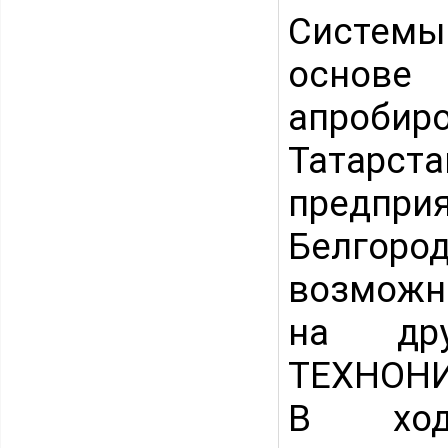
Системы
основе
апроби
Татарст
предпри
Белгоро
возможн
на др
ТЕХНОНИ
В ход