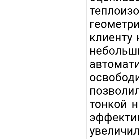
теплои
геометр
клиенту 
небольш
автома
освободи
позволи
тонкой н
эффект
увеличил