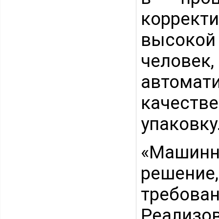
коррект
высокой
человек
автомати
качеств
упаковку
«Машинн
решени
требов
Реализ