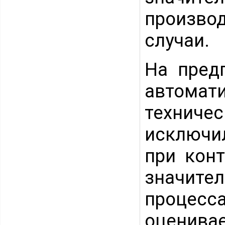
произво
случаи.
На пред
автома
техниче
исключи
при конт
значит
процесс
оцен