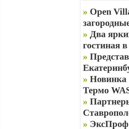
»
Open Vill
загородные
»
Два ярки
гостиная в
»
Представ
Екатеринб
»
Новинка 
Термо WAS
»
Партнеры
Ставропол
»
ЭксПроф 