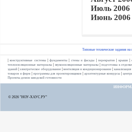
Июль 2006 
Июнь 2006 
Типовые технические задания на
|
|
|
|
|
|
конструктивные системы
фундаменты
стены и фасады
перекрытия
крыши
|
|
теплоизоляционные материалы
звукоизоляционные материалы
подготовка к отделк
|
|
|
зданий
электрическое оборудование
вентиляция и кондиционирование
канализация
|
|
|
товаров и фирм
программы для проектировщиков
архитектурные конкурсы
центр
Проекты домов заводской готовности
ИНФОРМ
© 2026 "НОУ-ХАУС.РУ"