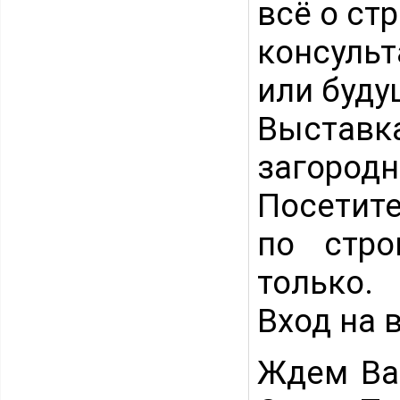
всё о ст
консульт
или буду
Выстав
загоро
Посетите
по стро
только.
Вход на 
Ждем Вас