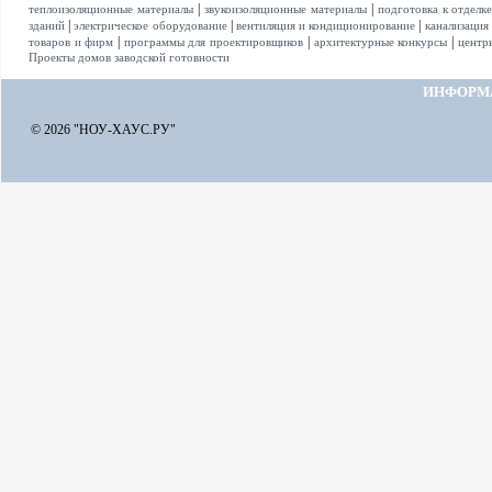
|
|
теплоизоляционные материалы
звукоизоляционные материалы
подготовка к отделк
|
|
|
зданий
электрическое оборудование
вентиляция и кондиционирование
канализация
|
|
|
товаров и фирм
программы для проектировщиков
архитектурные конкурсы
центр
Проекты домов заводской готовности
ИНФОРМ
© 2026 "НОУ-ХАУС.РУ"