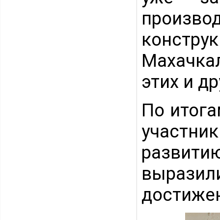
произ
конструк
Махачкал
этих и д
По итога
участни
развити
вырази
достижен