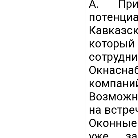
А. При
потенц
Кавказск
который
сотрудн
Окнасна
компаний
Возможн
на встре
Оконные
уже за