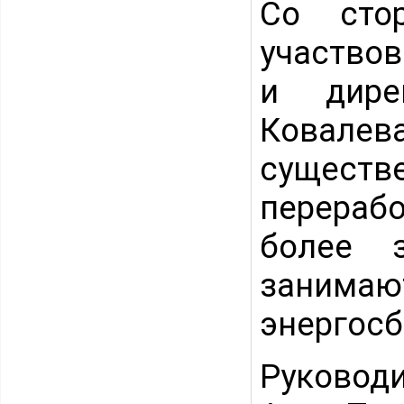
Со сто
участвов
и дире
Ковале
существ
перерабо
более 
зани
энергосб
Руковод