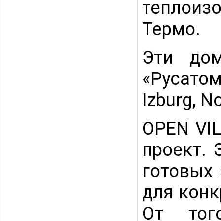
теплоиз
Термо.
Эти дом
«Русатом
Izburg, N
OPEN VI
проект. 
готовых 
для конк
От тог