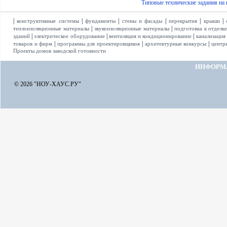
Типовые технические задания на
|
|
|
|
|
|
конструктивные системы
фундаменты
стены и фасады
перекрытия
крыши
|
|
теплоизоляционные материалы
звукоизоляционные материалы
подготовка к отделк
|
|
|
зданий
электрическое оборудование
вентиляция и кондиционирование
канализация
|
|
|
товаров и фирм
программы для проектировщиков
архитектурные конкурсы
центр
Проекты домов заводской готовности
ИНФОРМ
© 2026 "НОУ-ХАУС.РУ"