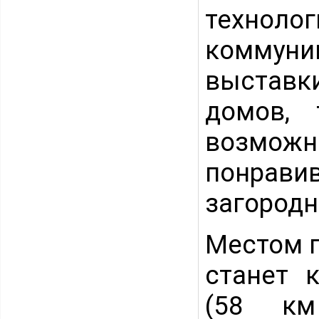
технолог
коммуни
выставк
домов,
возмож
понрав
загородн
Местом п
станет 
(58 км