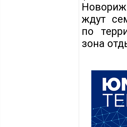
Новориж
ждут се
по терр
зона отд