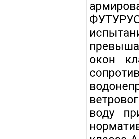
армиров
ФУТУРУ
испыта
превыша
окон кл
сопрот
водонеп
ветровог
воду пр
нормати