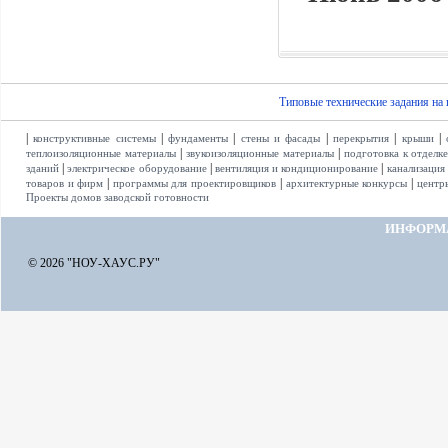
Типовые технические задания на
|
|
|
|
|
|
конструктивные системы
фундаменты
стены и фасады
перекрытия
крыши
|
|
теплоизоляционные материалы
звукоизоляционные материалы
подготовка к отделк
|
|
|
зданий
электрическое оборудование
вентиляция и кондиционирование
канализация
|
|
|
товаров и фирм
программы для проектировщиков
архитектурные конкурсы
центр
Проекты домов заводской готовности
ИНФОРМ
© 2026 "НОУ-ХАУС.РУ"