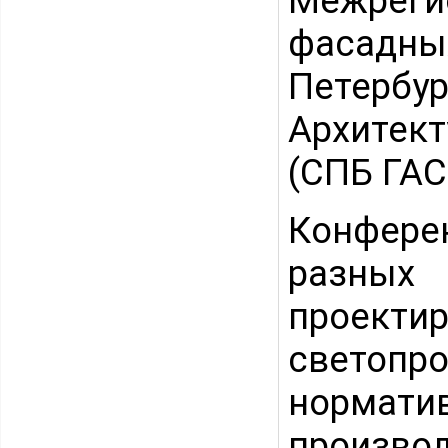
Межрег
фасадны
Петерб
Архитек
(СПБ ГАС
Конфере
разны
проек
светопро
нормат
производ