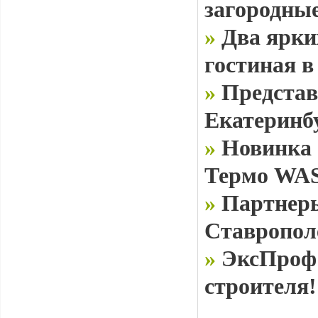
загородные
»
Два ярки
гостиная в
»
Представ
Екатеринб
»
Новинка 
Термо WAS
»
Партнеры
Ставропол
»
ЭксПроф 
строителя!