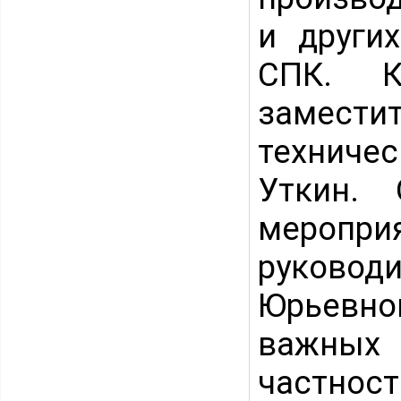
и други
СПК. К
замести
техниче
Уткин.
меропри
руково
Юрьевно
важных
частнос