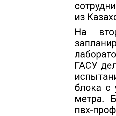
сотрудн
из Казах
На вто
заплани
лаборат
ГАСУ де
испытан
блока с 
метра. 
пвх-про