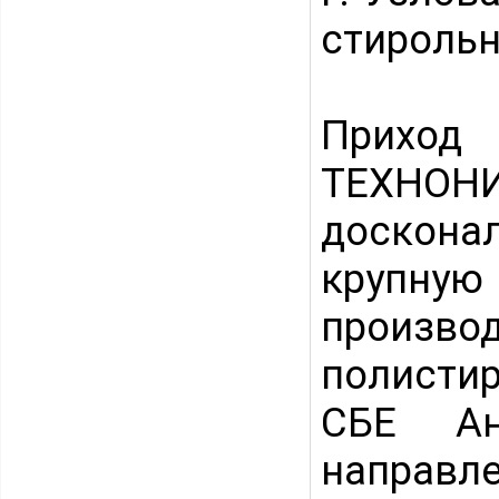
стирольн
Прихо
ТЕХНОНИ
доскон
крупную
произв
полистир
СБЕ Ан
напра