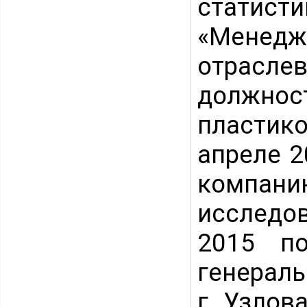
статисти
«Менедж
отрасл
должно
пластико
апреле 2
компани
исследо
2015 п
генераль
г. Узлов