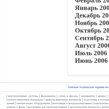
Февраль 20
Январь 200
Декабрь 20
Ноябрь 200
Октябрь 20
Сентябрь 2
Август 2006
Июль 2006 
Июнь 2006 
Типовые технические задания на
|
|
|
|
|
|
конструктивные системы
фундаменты
стены и фасады
перекрытия
крыши
|
|
теплоизоляционные материалы
звукоизоляционные материалы
подготовка к отделк
|
|
|
зданий
электрическое оборудование
вентиляция и кондиционирование
канализация
|
|
|
товаров и фирм
программы для проектировщиков
архитектурные конкурсы
центр