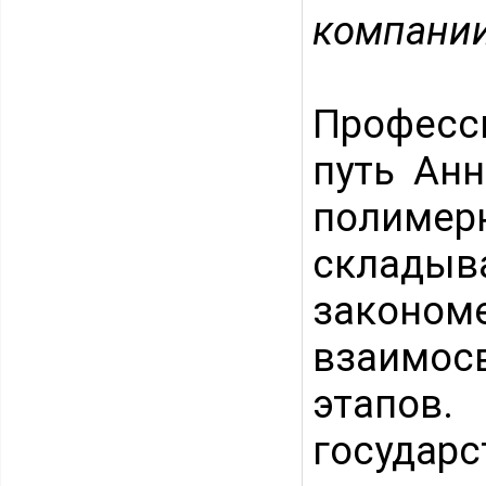
компании
Професс
путь Ан
полимер
склад
закон
взаимос
этапов
государ