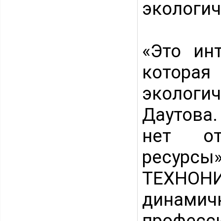
экологич
«Это ин
которая
экологи
Даутова.
нет от
ресурсы
ТЕХНОНИ
динамичн
професс